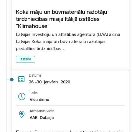
Koka māju un būvmateriālu ražotāju
tirdzniecības misija Itālijā izstādes
"Klimahouse"
Latvijas Investīciju un attīstības aģentūra (LIAA) aicina
Latvijas Koka māju un būvmateriālu ražotājus
piedalīties tirdzniecības…
Izstāde
Datums
26.–30. janvāris, 2020
Laiks
Visu dienu
Atrašanās vieta
AAE, Dubaija