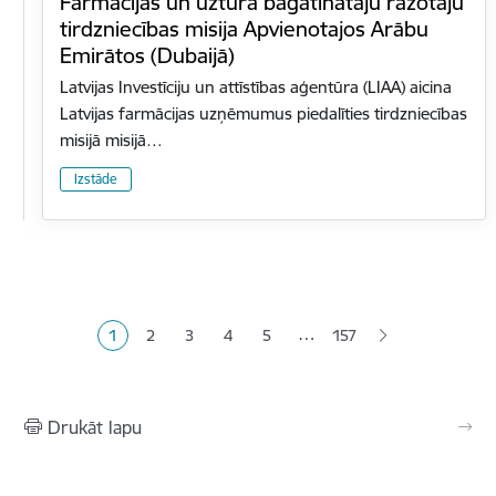
Farmācijas un uztura bagātinātāju ražotāju
tirdzniecības misija Apvienotajos Arābu
Emirātos (Dubaijā)
Latvijas Investīciju un attīstības aģentūra (LIAA) aicina
Latvijas farmācijas uzņēmumus piedalīties tirdzniecības
misijā misijā…
Izstāde
Lapošana
…
1
2
3
4
5
157
Pašreizējā lapa
Lapa
Lapa
Lapa
Lapa
Drukāt lapu