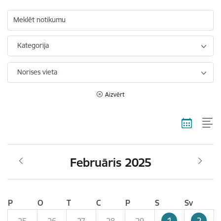
Meklēt notikumu
Kategorija
Norises vieta
Aizvērt
Februāris 2025
P
O
T
C
P
S
Sv
1
2
25
26
27
28
29