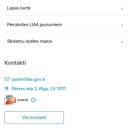
Lapas karte
Pieraksties LIAA jaunumiem
Sīkdatņu izvēles maiņa
Kontakti
E-pasts:
pasts@liaa.gov.lv
Pērses iela 2, Rīga, LV-1011
Visi kontakti