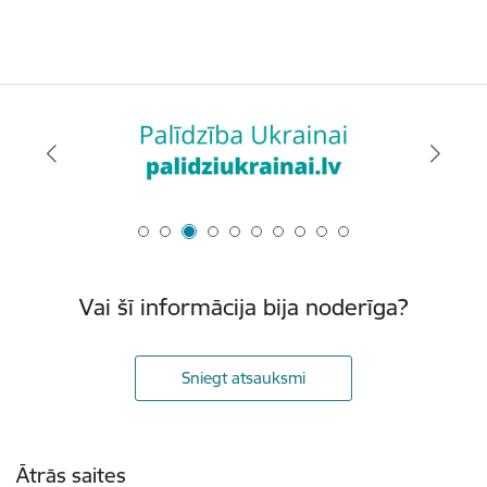
Vai šī informācija bija noderīga?
Sniegt atsauksmi
Kājene
Ātrās saites