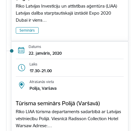
Rīko Latvijas Investīciju un attīstības aģentūra (LIAA)
Latvijas dalība starptautiskajā izstādē Expo 2020
Dubai ir viens…
Seminārs
Datums
22. janvāris, 2020
Laiks
17.30–21.00
Atrašanās vieta
Polija, Varšava
Tūrisma seminārs Polijā (Varšavā)
Rīko LIAA tūrisma departaments sadarbībā ar Latvijas
vēstniecību Polijā. Viesnīcā Radisson Collection Hotel
Warsaw Adrese:…