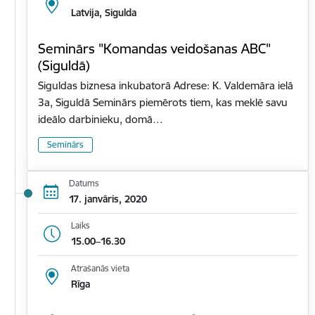
Latvija, Sigulda
Seminārs "Komandas veidošanas ABC"
(Siguldā)
Siguldas biznesa inkubatorā Adrese: K. Valdemāra ielā
3a, Siguldā Seminārs piemērots tiem, kas meklē savu
ideālo darbinieku, domā…
Seminārs
Datums
17. janvāris, 2020
Laiks
15.00–16.30
Atrašanās vieta
Rīga