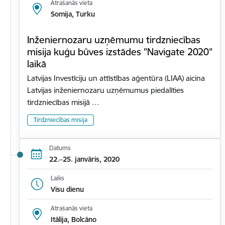
Atrašanās vieta
Somija, Turku
Inženiernozaru uzņēmumu tirdzniecības
misija kuģu būves izstādes "Navigate 2020"
laikā
Latvijas Investīciju un attīstības aģentūra (LIAA) aicina
Latvijas inženiernozaru uzņēmumus piedalīties
tirdzniecības misijā …
Tirdzniecības misija
Datums
22.–25. janvāris, 2020
Laiks
Visu dienu
Atrašanās vieta
Itālija, Bolcāno