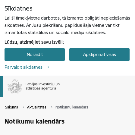
Pāriet uz lapas saturu
Sīkdatnes
Spied
lai meklētu
Enter
Lai šī tīmekļvietne darbotos, tā izmanto obligāti nepieciešamās
sīkdatnes. Ar Jūsu piekrišanu papildus šajā vietnē var tikt
izmantotas statistikas un sociālo mediju sīkdatnes.
Lūdzu, atzīmējiet savu izvēli:
Noraidīt
Apstiprināt visas
Pārvaldīt sīkdatnes
Sākums
Aktualitātes
Notikumu kalendārs
Notikumu kalendārs