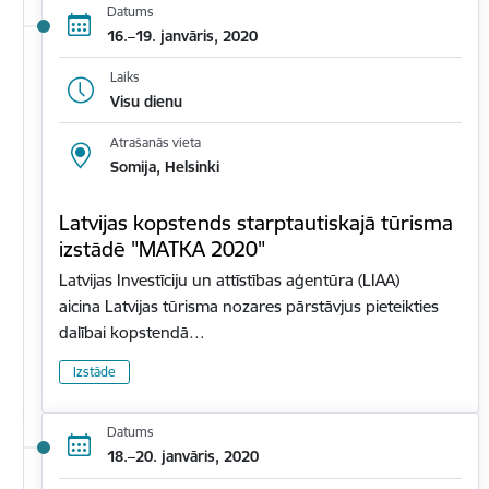
Datums
16.–19. janvāris, 2020
Laiks
Visu dienu
Atrašanās vieta
Somija, Helsinki
Latvijas kopstends starptautiskajā tūrisma
izstādē "MATKA 2020"
Latvijas Investīciju un attīstības aģentūra (LIAA)
aicina Latvijas tūrisma nozares pārstāvjus pieteikties
dalībai kopstendā…
Izstāde
Datums
18.–20. janvāris, 2020