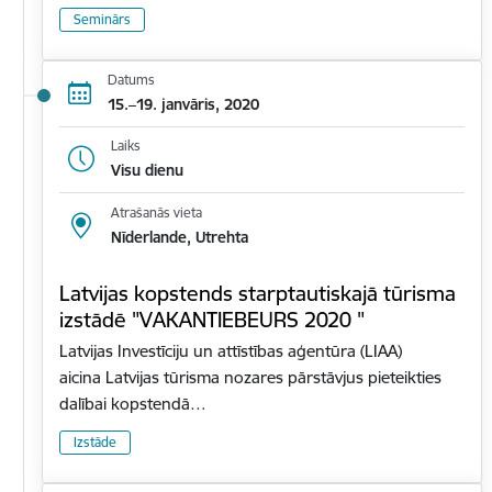
Seminārs
Datums
15.–19. janvāris, 2020
Laiks
Visu dienu
Atrašanās vieta
Nīderlande, Utrehta
Latvijas kopstends starptautiskajā tūrisma
izstādē "VAKANTIEBEURS 2020 "
Latvijas Investīciju un attīstības aģentūra (LIAA)
aicina Latvijas tūrisma nozares pārstāvjus pieteikties
dalībai kopstendā…
Izstāde