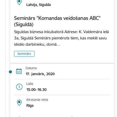
Latvija, Sigulda
Seminārs "Komandas veidošanas ABC"
(Siguldā)
Siguldas biznesa inkubatorā Adrese: K. Valdemāra ielā
3a, Siguldā Seminārs piemērots tiem, kas meklē savu
ideālo darbinieku, domā…
Seminārs
Datums
17. janvāris, 2020
Laiks
15.00–16.30
Atrašanās vieta
Rīga