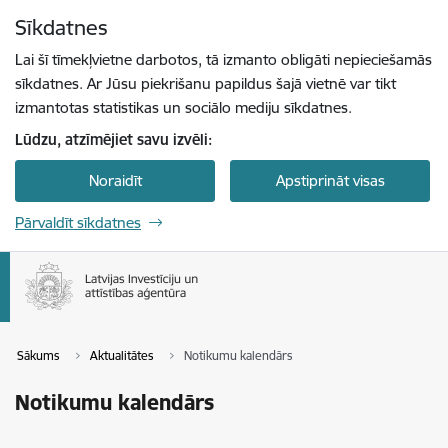
Pāriet uz lapas saturu
Sīkdatnes
Spied
lai meklētu
Enter
Lai šī tīmekļvietne darbotos, tā izmanto obligāti nepieciešamās
sīkdatnes. Ar Jūsu piekrišanu papildus šajā vietnē var tikt
izmantotas statistikas un sociālo mediju sīkdatnes.
Lūdzu, atzīmējiet savu izvēli:
Noraidīt
Apstiprināt visas
Pārvaldīt sīkdatnes
Sākums
Aktualitātes
Notikumu kalendārs
Notikumu kalendārs