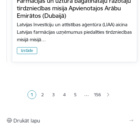
Farmācijas un uztura bagātinātāju ražotāju
tirdzniecības misija Apvienotajos Arābu
Emirātos (Dubaijā)
Latvijas Investīciju un attīstības aģentūra (LIAA) aicina
Latvijas farmācijas uzņēmumus piedalīties tirdzniecības
misijā misijā…
Izstāde
Lapošana
…
1
2
3
4
5
156
Pašreizējā lapa
Lapa
Lapa
Lapa
Lapa
Drukāt lapu