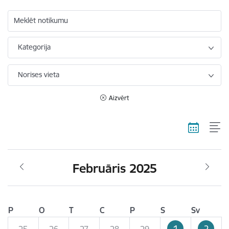
Meklēt notikumu
Kategorija
Norises vieta
Aizvērt
Februāris 2025
P
O
T
C
P
S
Sv
1
2
25
26
27
28
29