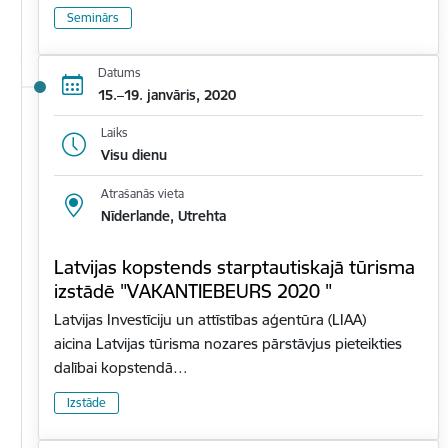
Seminārs
Datums
15.–19. janvāris, 2020
Laiks
Visu dienu
Atrašanās vieta
Nīderlande, Utrehta
Latvijas kopstends starptautiskajā tūrisma
izstādē "VAKANTIEBEURS 2020 "
Latvijas Investīciju un attīstības aģentūra (LIAA)
aicina Latvijas tūrisma nozares pārstāvjus pieteikties
dalībai kopstendā…
Izstāde