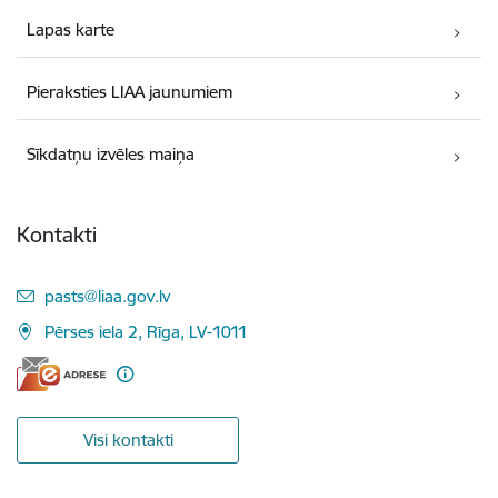
Lapas karte
Pieraksties LIAA jaunumiem
Sīkdatņu izvēles maiņa
Kontakti
E-pasts:
pasts@liaa.gov.lv
Pērses iela 2, Rīga, LV-1011
Visi kontakti