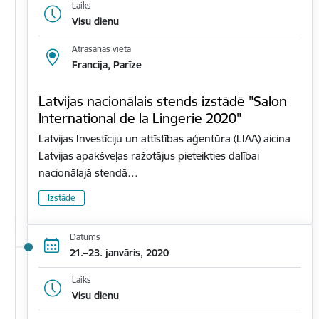
Laiks
Visu dienu
Atrašanās vieta
Francija, Parīze
Latvijas nacionālais stends izstādē "Salon
International de la Lingerie 2020"
Latvijas Investīciju un attīstības aģentūra (LIAA) aicina
Latvijas apakšveļas ražotājus pieteikties dalībai
nacionālajā stendā…
Izstāde
Datums
21.–23. janvāris, 2020
Laiks
Visu dienu