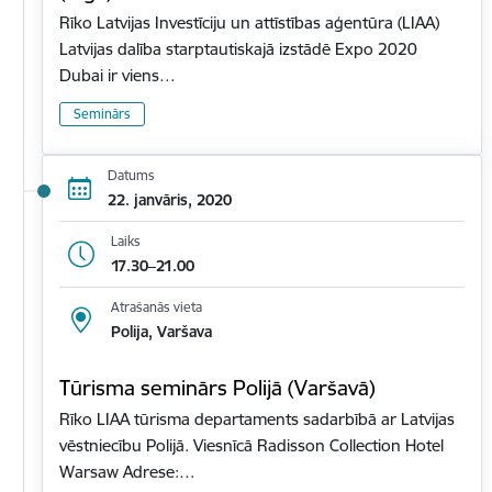
Rīko Latvijas Investīciju un attīstības aģentūra (LIAA)
Latvijas dalība starptautiskajā izstādē Expo 2020
Dubai ir viens…
Seminārs
Datums
22. janvāris, 2020
Laiks
17.30–21.00
Atrašanās vieta
Polija, Varšava
Tūrisma seminārs Polijā (Varšavā)
Rīko LIAA tūrisma departaments sadarbībā ar Latvijas
vēstniecību Polijā. Viesnīcā Radisson Collection Hotel
Warsaw Adrese:…