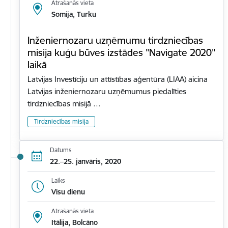
Atrašanās vieta
Somija, Turku
Inženiernozaru uzņēmumu tirdzniecības
misija kuģu būves izstādes "Navigate 2020"
laikā
Latvijas Investīciju un attīstības aģentūra (LIAA) aicina
Latvijas inženiernozaru uzņēmumus piedalīties
tirdzniecības misijā …
Tirdzniecības misija
Datums
22.–25. janvāris, 2020
Laiks
Visu dienu
Atrašanās vieta
Itālija, Bolcāno