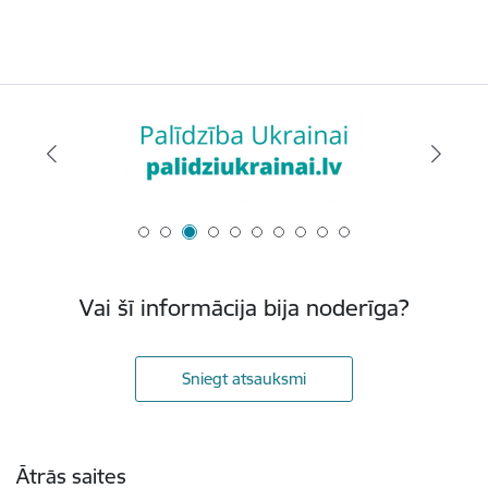
Vai šī informācija bija noderīga?
Sniegt atsauksmi
Kājene
Ātrās saites