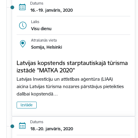
Datums
16.–19. janvāris, 2020
Laiks
Visu dienu
Atrašanās vieta
Somija, Helsinki
Latvijas kopstends starptautiskajā tūrisma
izstādē "MATKA 2020"
Latvijas Investīciju un attīstības aģentūra (LIAA)
aicina Latvijas tūrisma nozares pārstāvjus pieteikties
dalībai kopstendā…
Izstāde
Datums
18.–20. janvāris, 2020