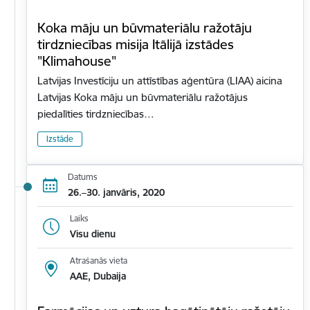
Koka māju un būvmateriālu ražotāju
tirdzniecības misija Itālijā izstādes
"Klimahouse"
Latvijas Investīciju un attīstības aģentūra (LIAA) aicina
Latvijas Koka māju un būvmateriālu ražotājus
piedalīties tirdzniecības…
Izstāde
Datums
26.–30. janvāris, 2020
Laiks
Visu dienu
Atrašanās vieta
AAE, Dubaija