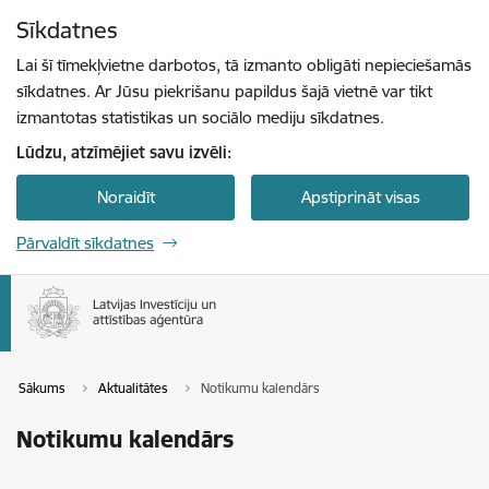
Pāriet uz lapas saturu
Sīkdatnes
Spied
lai meklētu
Enter
Lai šī tīmekļvietne darbotos, tā izmanto obligāti nepieciešamās
sīkdatnes. Ar Jūsu piekrišanu papildus šajā vietnē var tikt
izmantotas statistikas un sociālo mediju sīkdatnes.
Lūdzu, atzīmējiet savu izvēli:
Noraidīt
Apstiprināt visas
Pārvaldīt sīkdatnes
Sākums
Aktualitātes
Notikumu kalendārs
Notikumu kalendārs