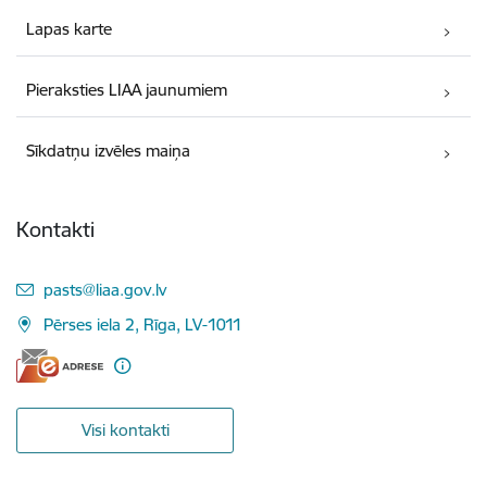
Lapas karte
Pieraksties LIAA jaunumiem
Sīkdatņu izvēles maiņa
Kontakti
E-pasts:
pasts@liaa.gov.lv
Pērses iela 2, Rīga, LV-1011
Visi kontakti