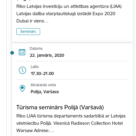
Rīko Latvijas Investīciju un attīstības aģentūra (LIAA)
Latvijas dalība starptautiskajā izstādē Expo 2020
Dubai ir viens…
Seminārs
Datums
22. janvāris, 2020
Laiks
17.30–21.00
Atrašanās vieta
Polija, Varšava
Tūrisma seminārs Polijā (Varšavā)
Rīko LIAA tūrisma departaments sadarbībā ar Latvijas
vēstniecību Polijā. Viesnīcā Radisson Collection Hotel
Warsaw Adrese:…