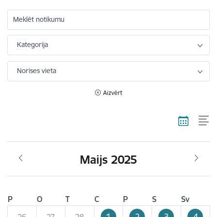
Meklēt notikumu
Kategorija
Norises vieta
Aizvērt
Maijs 2025
P
O
T
C
P
S
Sv
1
2
3
4
26
27
28