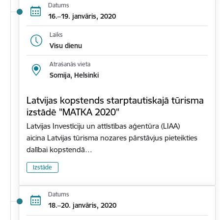
Datums
16.–19. janvāris, 2020
Laiks
Visu dienu
Atrašanās vieta
Somija, Helsinki
Latvijas kopstends starptautiskajā tūrisma
izstādē "MATKA 2020"
Latvijas Investīciju un attīstības aģentūra (LIAA)
aicina Latvijas tūrisma nozares pārstāvjus pieteikties
dalībai kopstendā…
Izstāde
Datums
18.–20. janvāris, 2020