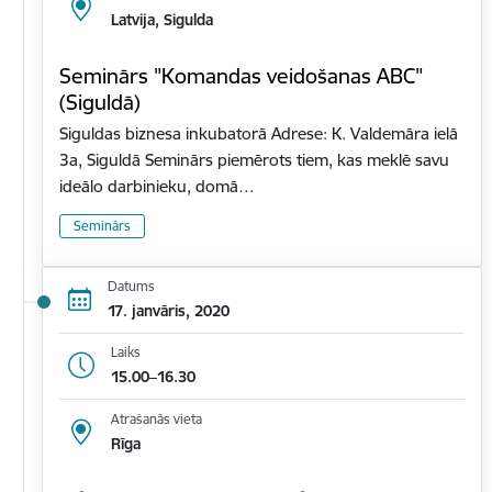
Latvija, Sigulda
Seminārs "Komandas veidošanas ABC"
(Siguldā)
Siguldas biznesa inkubatorā Adrese: K. Valdemāra ielā
3a, Siguldā Seminārs piemērots tiem, kas meklē savu
ideālo darbinieku, domā…
Seminārs
Datums
17. janvāris, 2020
Laiks
15.00–16.30
Atrašanās vieta
Rīga