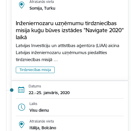
Atrašanās vieta
Somija, Turku
Inženiernozaru uzņēmumu tirdzniecības
misija kuģu būves izstādes "Navigate 2020"
laikā
Latvijas Investīciju un attīstības aģentūra (LIAA) aicina
Latvijas inženiernozaru uzņēmumus piedalīties
tirdzniecības misijā …
Tirdzniecības misija
Datums
22.–25. janvāris, 2020
Laiks
Visu dienu
Atrašanās vieta
Itālija, Bolcāno