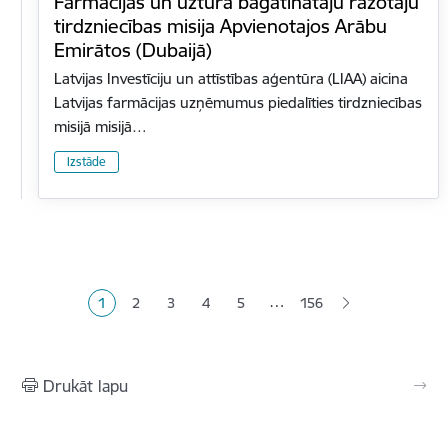
Farmācijas un uztura bagātinātāju ražotāju
tirdzniecības misija Apvienotajos Arābu
Emirātos (Dubaijā)
Latvijas Investīciju un attīstības aģentūra (LIAA) aicina
Latvijas farmācijas uzņēmumus piedalīties tirdzniecības
misijā misijā…
Izstāde
Lapošana
…
1
2
3
4
5
156
Pašreizējā lapa
Lapa
Lapa
Lapa
Lapa
Drukāt lapu