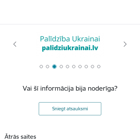
Vai šī informācija bija noderīga?
Sniegt atsauksmi
Kājene
Ātrās saites