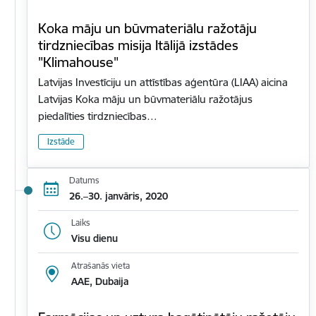
Koka māju un būvmateriālu ražotāju
tirdzniecības misija Itālijā izstādes
"Klimahouse"
Latvijas Investīciju un attīstības aģentūra (LIAA) aicina
Latvijas Koka māju un būvmateriālu ražotājus
piedalīties tirdzniecības…
Izstāde
Datums
26.–30. janvāris, 2020
Laiks
Visu dienu
Atrašanās vieta
AAE, Dubaija