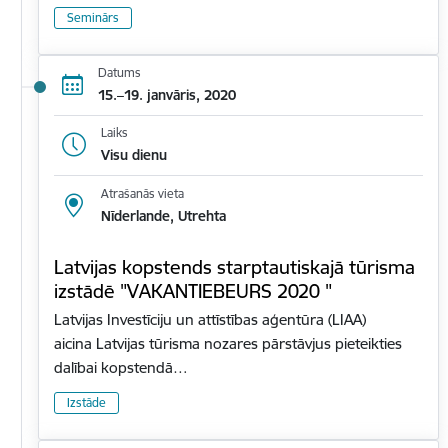
Seminārs
Datums
15.–19. janvāris, 2020
Laiks
Visu dienu
Atrašanās vieta
Nīderlande, Utrehta
Latvijas kopstends starptautiskajā tūrisma
izstādē "VAKANTIEBEURS 2020 "
Latvijas Investīciju un attīstības aģentūra (LIAA)
aicina Latvijas tūrisma nozares pārstāvjus pieteikties
dalībai kopstendā…
Izstāde