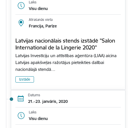
Laiks
Visu dienu
Atrašanās vieta
Francija, Parīze
Latvijas nacionālais stends izstādē "Salon
International de la Lingerie 2020"
Latvijas Investīciju un attīstības aģentūra (LIAA) aicina
Latvijas apakšveļas ražotājus pieteikties dalībai
nacionālajā stendā…
Izstāde
Datums
21.–23. janvāris, 2020
Laiks
Visu dienu