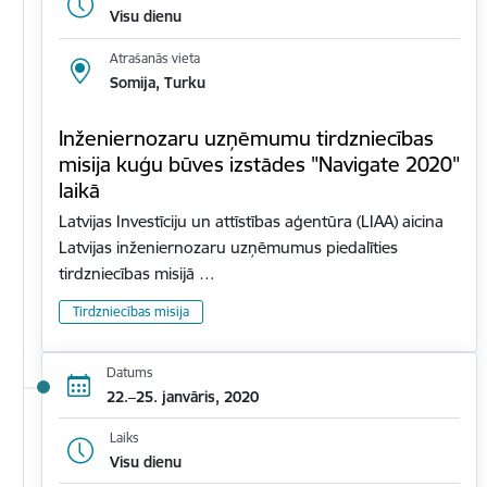
Visu dienu
Atrašanās vieta
Somija, Turku
Inženiernozaru uzņēmumu tirdzniecības
misija kuģu būves izstādes "Navigate 2020"
laikā
Latvijas Investīciju un attīstības aģentūra (LIAA) aicina
Latvijas inženiernozaru uzņēmumus piedalīties
tirdzniecības misijā …
Tirdzniecības misija
Datums
22.–25. janvāris, 2020
Laiks
Visu dienu