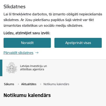
Pāriet uz lapas saturu
Sīkdatnes
Spied
lai meklētu
Enter
Lai šī tīmekļvietne darbotos, tā izmanto obligāti nepieciešamās
sīkdatnes. Ar Jūsu piekrišanu papildus šajā vietnē var tikt
izmantotas statistikas un sociālo mediju sīkdatnes.
Lūdzu, atzīmējiet savu izvēli:
Noraidīt
Apstiprināt visas
Pārvaldīt sīkdatnes
Sākums
Aktualitātes
Notikumu kalendārs
Notikumu kalendārs