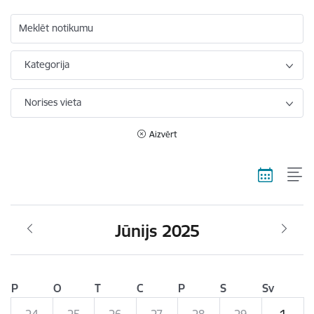
Meklēt notikumu
Kategorija
Norises vieta
Aizvērt
Jūnijs 2025
P
O
T
C
P
S
Sv
24
25
26
27
28
29
1