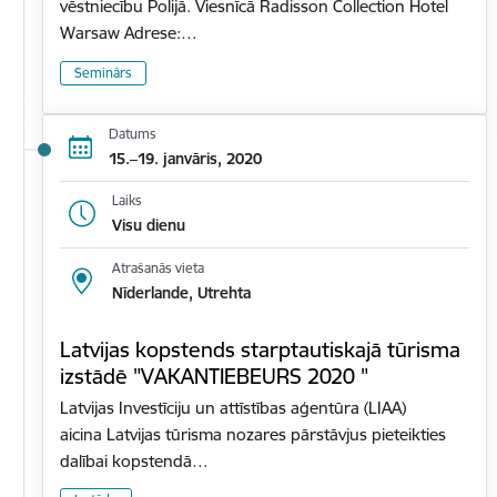
vēstniecību Polijā. Viesnīcā Radisson Collection Hotel
Warsaw Adrese:…
Seminārs
Datums
15.–19. janvāris, 2020
Laiks
Visu dienu
Atrašanās vieta
Nīderlande, Utrehta
Latvijas kopstends starptautiskajā tūrisma
izstādē "VAKANTIEBEURS 2020 "
Latvijas Investīciju un attīstības aģentūra (LIAA)
aicina Latvijas tūrisma nozares pārstāvjus pieteikties
dalībai kopstendā…