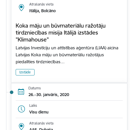
Atrašanās vieta
Itālija, Bolcāno
Koka māju un būvmateriālu ražotāju
tirdzniecības misija Itālijā izstādes
"Klimahouse"
Latvijas Investīciju un attīstības aģentūra (LIAA) aicina
Latvijas Koka māju un būvmateriālu ražotājus
piedalīties tirdzniecības…
Izstāde
Datums
26.–30. janvāris, 2020
Laiks
Visu dienu
Atrašanās vieta
AAE, Dubaija