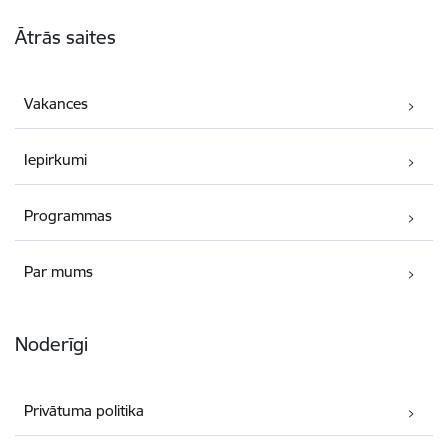
Kājene
Ātrās saites
Vakances
Iepirkumi
Programmas
Par mums
Noderīgi
Privātuma politika