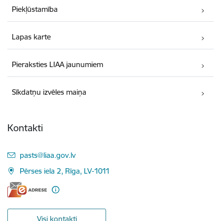
Piekļūstamība
Lapas karte
Pieraksties LIAA jaunumiem
Sīkdatņu izvēles maiņa
Kontakti
E-pasts:
pasts@liaa.gov.lv
Pērses iela 2, Rīga, LV-1011
Visi kontakti