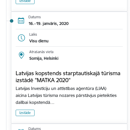
Izstāde
Datums
16.–19. janvāris, 2020
Laiks
Visu dienu
Atrašanās vieta
Somija, Helsinki
Latvijas kopstends starptautiskajā tūrisma
izstādē "MATKA 2020"
Latvijas Investīciju un attīstības aģentūra (LIAA)
aicina Latvijas tūrisma nozares pārstāvjus pieteikties
dalībai kopstendā…
Izstāde
Datums