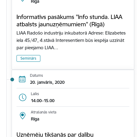
Rīga
Informatīvs pasākums "Info stunda. LIAA
atbalsts jaunuzņēmumiem" (Rīgā)
LIAA Radošo industriju inkubatorā Adrese: Elizabetes
iela 45/47, 4.stāvā Interesentiem būs iespēja uzzināt
par pieejamo LIAA…
Seminārs
Datums
20. janvāris, 2020
Laiks
14.00–15.00
Atrašanās vieta
Rīga
Uzņēmēju tikšanās par dalību