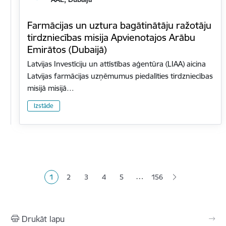
Farmācijas un uztura bagātinātāju ražotāju
tirdzniecības misija Apvienotajos Arābu
Emirātos (Dubaijā)
Latvijas Investīciju un attīstības aģentūra (LIAA) aicina
Latvijas farmācijas uzņēmumus piedalīties tirdzniecības
misijā misijā…
Izstāde
Lapošana
…
1
2
3
4
5
156
Pašreizējā lapa
Lapa
Lapa
Lapa
Lapa
Drukāt lapu