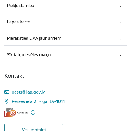
Piekļūstamība
Lapas karte
Pieraksties LIAA jaunumiem
Sīkdatņu izvēles maiņa
Kontakti
E-pasts:
pasts@liaa.gov.lv
Pērses iela 2, Rīga, LV-1011
Visi kontakti