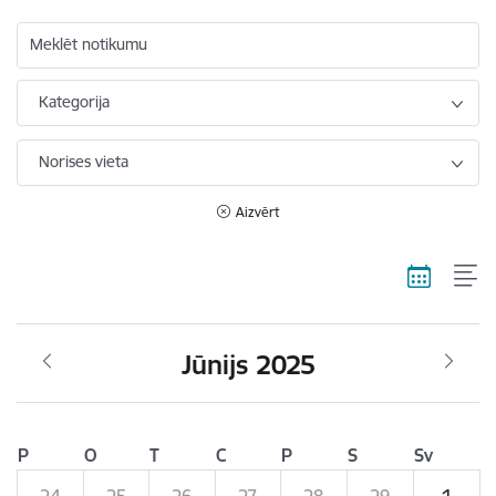
Meklēt notikumu
Kategorija
Norises vieta
Aizvērt
Jūnijs 2025
P
O
T
C
P
S
Sv
24
25
26
27
28
29
1