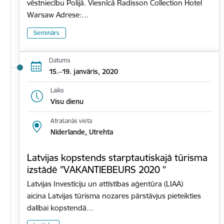
vēstniecību Polijā. Viesnīcā Radisson Collection Hotel
Warsaw Adrese:…
Seminārs
Datums
15.–19. janvāris, 2020
Laiks
Visu dienu
Atrašanās vieta
Nīderlande, Utrehta
Latvijas kopstends starptautiskajā tūrisma
izstādē "VAKANTIEBEURS 2020 "
Latvijas Investīciju un attīstības aģentūra (LIAA)
aicina Latvijas tūrisma nozares pārstāvjus pieteikties
dalībai kopstendā…