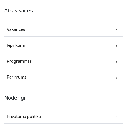
Kājene
Ātrās saites
Vakances
Iepirkumi
Programmas
Par mums
Noderīgi
Privātuma politika