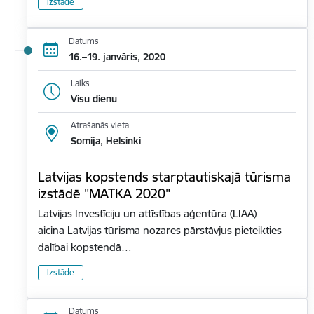
Izstāde
Datums
16.–19. janvāris, 2020
Laiks
Visu dienu
Atrašanās vieta
Somija, Helsinki
Latvijas kopstends starptautiskajā tūrisma
izstādē "MATKA 2020"
Latvijas Investīciju un attīstības aģentūra (LIAA)
aicina Latvijas tūrisma nozares pārstāvjus pieteikties
dalībai kopstendā…
Izstāde
Datums