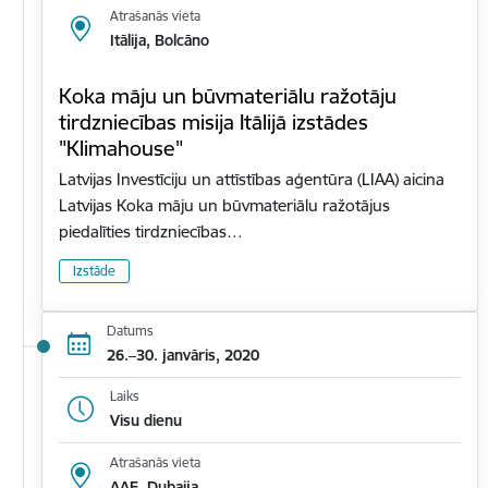
Atrašanās vieta
Itālija, Bolcāno
Koka māju un būvmateriālu ražotāju
tirdzniecības misija Itālijā izstādes
"Klimahouse"
Latvijas Investīciju un attīstības aģentūra (LIAA) aicina
Latvijas Koka māju un būvmateriālu ražotājus
piedalīties tirdzniecības…
Izstāde
Datums
26.–30. janvāris, 2020
Laiks
Visu dienu
Atrašanās vieta
AAE, Dubaija