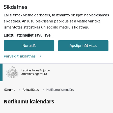
Pāriet uz lapas saturu
Sīkdatnes
Spied
lai meklētu
Enter
Lai šī tīmekļvietne darbotos, tā izmanto obligāti nepieciešamās
sīkdatnes. Ar Jūsu piekrišanu papildus šajā vietnē var tikt
izmantotas statistikas un sociālo mediju sīkdatnes.
Lūdzu, atzīmējiet savu izvēli:
Noraidīt
Apstiprināt visas
Pārvaldīt sīkdatnes
Sākums
Aktualitātes
Notikumu kalendārs
Notikumu kalendārs