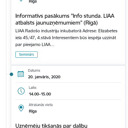
Rīga
Informatīvs pasākums "Info stunda. LIAA
atbalsts jaunuzņēmumiem" (Rīgā)
LIAA Radošo industriju inkubatorā Adrese: Elizabetes
iela 45/47, 4.stāvā Interesentiem būs iespēja uzzināt
par pieejamo LIAA…
Seminārs
Datums
20. janvāris, 2020
Laiks
14.00–15.00
Atrašanās vieta
Rīga
Uzņēmēju tikšanās par dalību