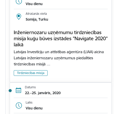
Visu dienu
Atrašanās vieta
Somija, Turku
Inženiernozaru uzņēmumu tirdzniecības
misija kuģu būves izstādes "Navigate 2020"
laikā
Latvijas Investīciju un attīstības aģentūra (LIAA) aicina
Latvijas inženiernozaru uzņēmumus piedalīties
tirdzniecības misijā …
Tirdzniecības misija
Datums
22.–25. janvāris, 2020
Laiks
Visu dienu