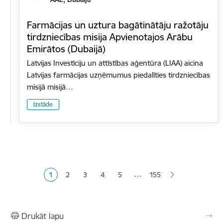
Farmācijas un uztura bagātinātāju ražotāju
tirdzniecības misija Apvienotajos Arābu
Emirātos (Dubaijā)
Latvijas Investīciju un attīstības aģentūra (LIAA) aicina
Latvijas farmācijas uzņēmumus piedalīties tirdzniecības
misijā misijā…
Izstāde
Lapošana
…
1
2
3
4
5
155
Pašreizējā lapa
Lapa
Lapa
Lapa
Lapa
Drukāt lapu