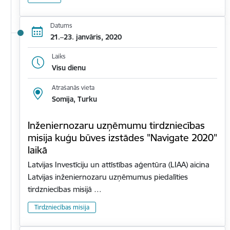
Datums
21.–23. janvāris, 2020
Laiks
Visu dienu
Atrašanās vieta
Somija, Turku
Inženiernozaru uzņēmumu tirdzniecības
misija kuģu būves izstādes "Navigate 2020"
laikā
Latvijas Investīciju un attīstības aģentūra (LIAA) aicina
Latvijas inženiernozaru uzņēmumus piedalīties
tirdzniecības misijā …
Tirdzniecības misija