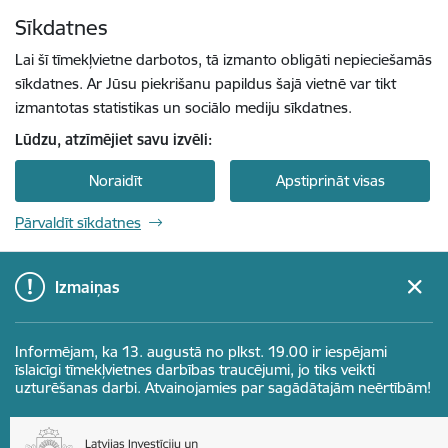
Pāriet uz lapas saturu
Sīkdatnes
Spied
lai meklētu
Enter
Lai šī tīmekļvietne darbotos, tā izmanto obligāti nepieciešamās
sīkdatnes. Ar Jūsu piekrišanu papildus šajā vietnē var tikt
izmantotas statistikas un sociālo mediju sīkdatnes.
Lūdzu, atzīmējiet savu izvēli:
Noraidīt
Apstiprināt visas
Pārvaldīt sīkdatnes
Izmaiņas
Informējam, ka 13. augustā no plkst. 19.00 ir iespējami
īslaicīgi tīmekļvietnes darbības traucējumi, jo tiks veikti
uzturēšanas darbi. Atvainojamies par sagādātajām neērtībām!