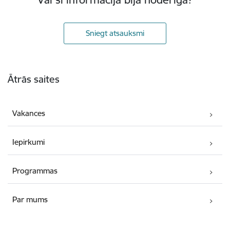
Sniegt atsauksmi
Kājene
Ātrās saites
Vakances
Iepirkumi
Programmas
Par mums