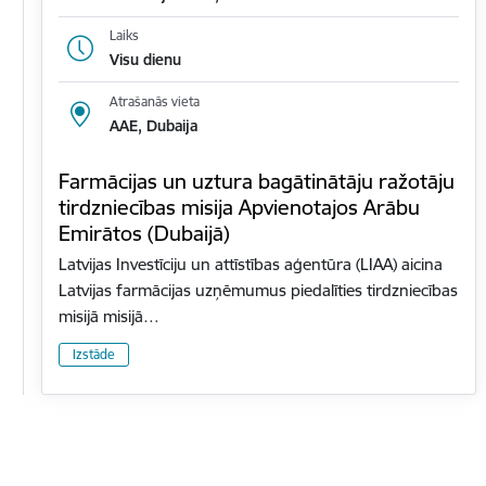
Laiks
Visu dienu
Atrašanās vieta
AAE, Dubaija
Farmācijas un uztura bagātinātāju ražotāju
tirdzniecības misija Apvienotajos Arābu
Emirātos (Dubaijā)
Latvijas Investīciju un attīstības aģentūra (LIAA) aicina
Latvijas farmācijas uzņēmumus piedalīties tirdzniecības
misijā misijā…
Izstāde
Lapošana