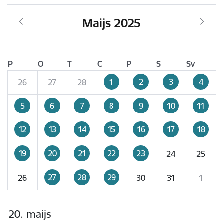
Maijs 2025
P
O
T
C
P
S
Sv
1
2
3
4
26
27
28
5
6
7
8
9
10
11
12
13
14
15
16
17
18
19
20
21
22
23
24
25
27
28
29
26
30
31
1
20. maijs