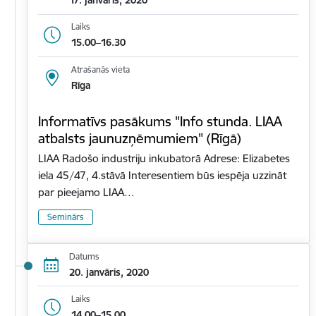
17. janvāris, 2020
Laiks
15.00–16.30
Atrašanās vieta
Rīga
Informatīvs pasākums "Info stunda. LIAA
atbalsts jaunuzņēmumiem" (Rīgā)
LIAA Radošo industriju inkubatorā Adrese: Elizabetes
iela 45/47, 4.stāvā Interesentiem būs iespēja uzzināt
par pieejamo LIAA…
Seminārs
Datums
20. janvāris, 2020
Laiks
14.00–15.00