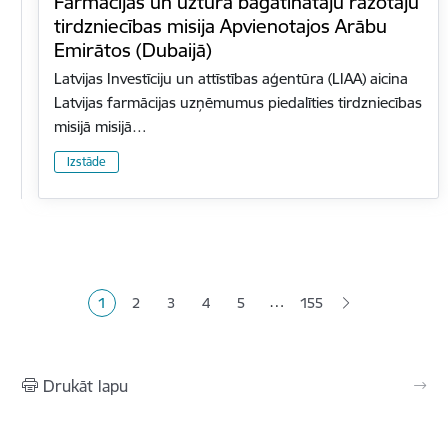
Farmācijas un uztura bagātinātāju ražotāju
tirdzniecības misija Apvienotajos Arābu
Emirātos (Dubaijā)
Latvijas Investīciju un attīstības aģentūra (LIAA) aicina
Latvijas farmācijas uzņēmumus piedalīties tirdzniecības
misijā misijā…
Izstāde
Lapošana
…
1
2
3
4
5
155
Pašreizējā lapa
Lapa
Lapa
Lapa
Lapa
Drukāt lapu