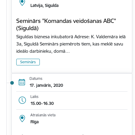
Latvija, Sigulda
Seminārs "Komandas veidošanas ABC"
(Siguldā)
Siguldas biznesa inkubatorā Adrese: K. Valdemāra ielā
3a, Siguldā Seminārs piemērots tiem, kas meklē savu
ideālo darbinieku, domā…
Seminārs
Datums
17. janvāris, 2020
Laiks
15.00–16.30
Atrašanās vieta
Rīga