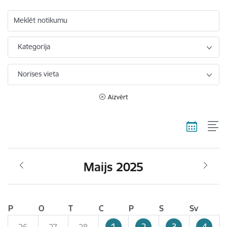
Meklēt notikumu
Kategorija
Norises vieta
Aizvērt
Maijs 2025
P
O
T
C
P
S
Sv
1
2
3
4
26
27
28