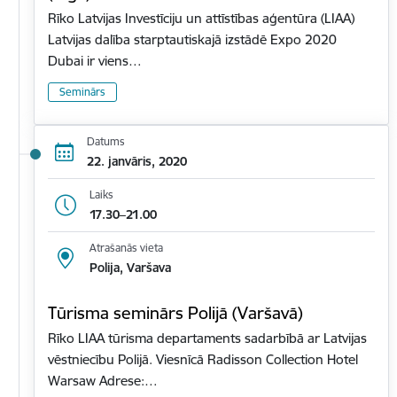
Rīko Latvijas Investīciju un attīstības aģentūra (LIAA)
Latvijas dalība starptautiskajā izstādē Expo 2020
Dubai ir viens…
Seminārs
Datums
22. janvāris, 2020
Laiks
17.30–21.00
Atrašanās vieta
Polija, Varšava
Tūrisma seminārs Polijā (Varšavā)
Rīko LIAA tūrisma departaments sadarbībā ar Latvijas
vēstniecību Polijā. Viesnīcā Radisson Collection Hotel
Warsaw Adrese:…