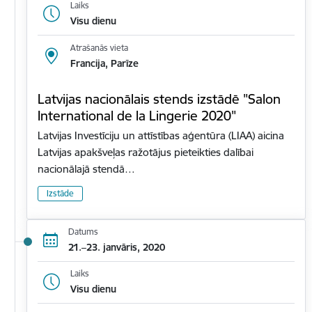
Laiks
Visu dienu
Atrašanās vieta
Francija, Parīze
Latvijas nacionālais stends izstādē "Salon
International de la Lingerie 2020"
Latvijas Investīciju un attīstības aģentūra (LIAA) aicina
Latvijas apakšveļas ražotājus pieteikties dalībai
nacionālajā stendā…
Izstāde
Datums
21.–23. janvāris, 2020
Laiks
Visu dienu