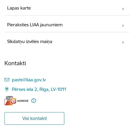
Lapas karte
Pieraksties LIAA jaunumiem
Sīkdatņu izvēles maiņa
Kontakti
E-pasts:
pasts@liaa.gov.lv
Pērses iela 2, Rīga, LV-1011
Visi kontakti