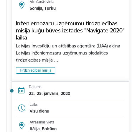
Atrašanās vieta
Somija, Turku
Inženiernozaru uzņēmumu tirdzniecības
misija kuģu būves izstādes "Navigate 2020"
laikā
Latvijas Investīciju un attīstības aģentūra (LIAA) aicina
Latvijas inženiernozaru uzņēmumus piedalīties
tirdzniecības misijā …
Tirdzniecības misija
Datums
22.–25. janvāris, 2020
Laiks
Visu dienu
Atrašanās vieta
Itālija, Bolcāno