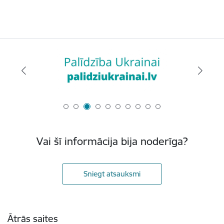
Vai šī informācija bija noderīga?
Sniegt atsauksmi
Kājene
Ātrās saites