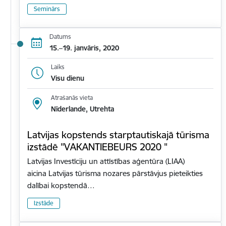
Seminārs
Datums
15.–19. janvāris, 2020
Laiks
Visu dienu
Atrašanās vieta
Nīderlande, Utrehta
Latvijas kopstends starptautiskajā tūrisma
izstādē "VAKANTIEBEURS 2020 "
Latvijas Investīciju un attīstības aģentūra (LIAA)
aicina Latvijas tūrisma nozares pārstāvjus pieteikties
dalībai kopstendā…
Izstāde