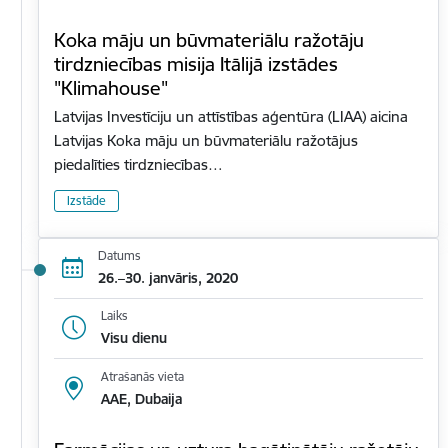
Koka māju un būvmateriālu ražotāju
tirdzniecības misija Itālijā izstādes
"Klimahouse"
Latvijas Investīciju un attīstības aģentūra (LIAA) aicina
Latvijas Koka māju un būvmateriālu ražotājus
piedalīties tirdzniecības…
Izstāde
Datums
26.–30. janvāris, 2020
Laiks
Visu dienu
Atrašanās vieta
AAE, Dubaija