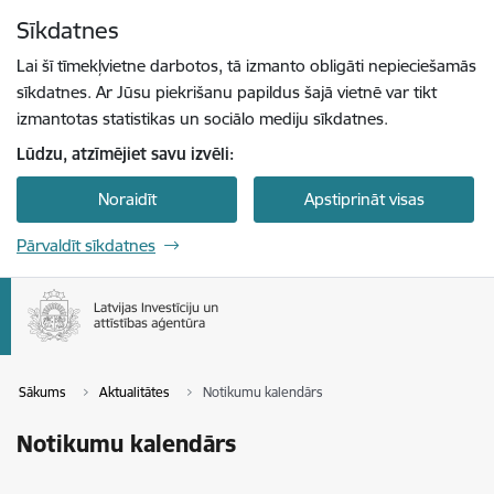
Pāriet uz lapas saturu
Sīkdatnes
Spied
lai meklētu
Enter
Lai šī tīmekļvietne darbotos, tā izmanto obligāti nepieciešamās
sīkdatnes. Ar Jūsu piekrišanu papildus šajā vietnē var tikt
izmantotas statistikas un sociālo mediju sīkdatnes.
Lūdzu, atzīmējiet savu izvēli:
Noraidīt
Apstiprināt visas
Pārvaldīt sīkdatnes
Sākums
Aktualitātes
Notikumu kalendārs
Notikumu kalendārs