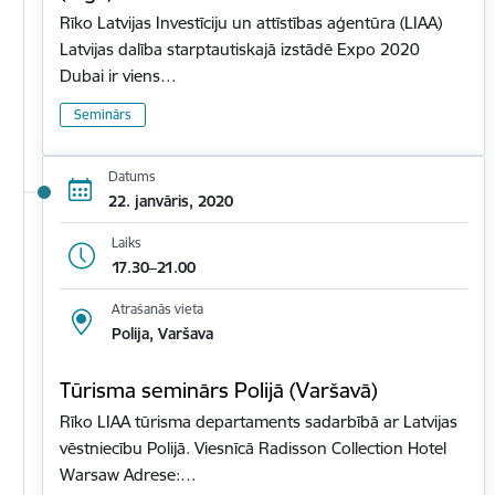
Rīko Latvijas Investīciju un attīstības aģentūra (LIAA)
Latvijas dalība starptautiskajā izstādē Expo 2020
Dubai ir viens…
Seminārs
Datums
22. janvāris, 2020
Laiks
17.30–21.00
Atrašanās vieta
Polija, Varšava
Tūrisma seminārs Polijā (Varšavā)
Rīko LIAA tūrisma departaments sadarbībā ar Latvijas
vēstniecību Polijā. Viesnīcā Radisson Collection Hotel
Warsaw Adrese:…