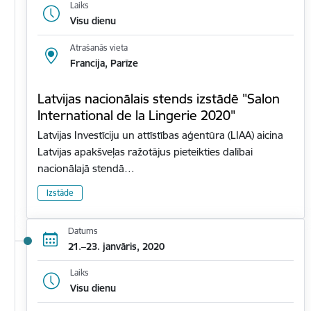
Laiks
Visu dienu
Atrašanās vieta
Francija, Parīze
Latvijas nacionālais stends izstādē "Salon
International de la Lingerie 2020"
Latvijas Investīciju un attīstības aģentūra (LIAA) aicina
Latvijas apakšveļas ražotājus pieteikties dalībai
nacionālajā stendā…
Izstāde
Datums
21.–23. janvāris, 2020
Laiks
Visu dienu