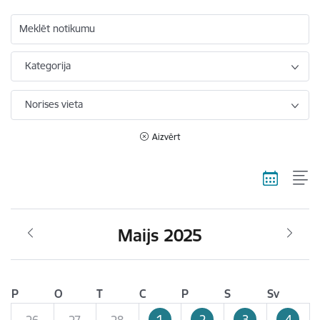
Meklēt notikumu
Kategorija
Norises vieta
Aizvērt
Maijs 2025
P
O
T
C
P
S
Sv
1
2
3
4
26
27
28