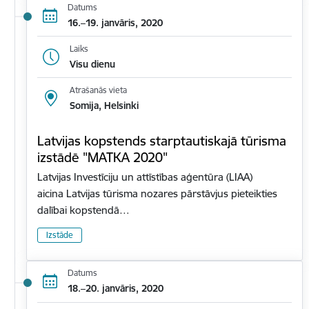
Datums
16.–19. janvāris, 2020
Laiks
Visu dienu
Atrašanās vieta
Somija, Helsinki
Latvijas kopstends starptautiskajā tūrisma
izstādē "MATKA 2020"
Latvijas Investīciju un attīstības aģentūra (LIAA)
aicina Latvijas tūrisma nozares pārstāvjus pieteikties
dalībai kopstendā…
Izstāde
Datums
18.–20. janvāris, 2020