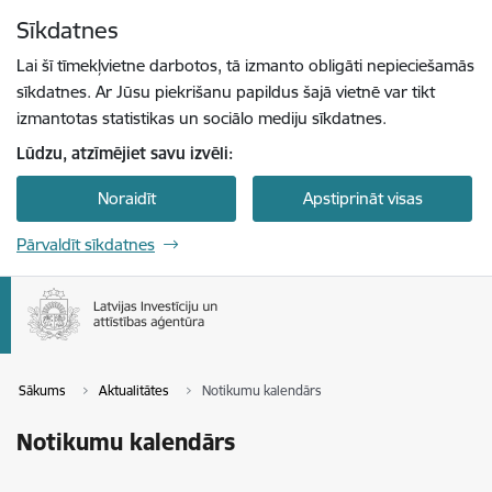
Pāriet uz lapas saturu
Sīkdatnes
Spied
lai meklētu
Enter
Lai šī tīmekļvietne darbotos, tā izmanto obligāti nepieciešamās
sīkdatnes. Ar Jūsu piekrišanu papildus šajā vietnē var tikt
izmantotas statistikas un sociālo mediju sīkdatnes.
Lūdzu, atzīmējiet savu izvēli:
Noraidīt
Apstiprināt visas
Pārvaldīt sīkdatnes
Sākums
Aktualitātes
Notikumu kalendārs
Notikumu kalendārs