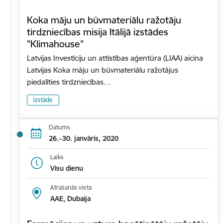
Koka māju un būvmateriālu ražotāju
tirdzniecības misija Itālijā izstādes
"Klimahouse"
Latvijas Investīciju un attīstības aģentūra (LIAA) aicina
Latvijas Koka māju un būvmateriālu ražotājus
piedalīties tirdzniecības…
Izstāde
Datums
26.–30. janvāris, 2020
Laiks
Visu dienu
Atrašanās vieta
AAE, Dubaija