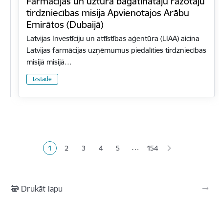
Farmācijas un uztura bagātinātāju ražotāju
tirdzniecības misija Apvienotajos Arābu
Emirātos (Dubaijā)
Latvijas Investīciju un attīstības aģentūra (LIAA) aicina
Latvijas farmācijas uzņēmumus piedalīties tirdzniecības
misijā misijā…
Izstāde
Lapošana
…
1
2
3
4
5
154
Pašreizējā lapa
Lapa
Lapa
Lapa
Lapa
Drukāt lapu