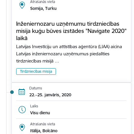
Atrašanās vieta
Somija, Turku
Inženiernozaru uzņēmumu tirdzniecības
misija kuģu būves izstādes "Navigate 2020"
laikā
Latvijas Investīciju un attīstības aģentūra (LIAA) aicina
Latvijas inženiernozaru uzņēmumus piedalīties
tirdzniecības misijā …
Tirdzniecības misija
Datums
22.–25. janvāris, 2020
Laiks
Visu dienu
Atrašanās vieta
Itālija, Bolcāno