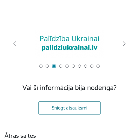
Vai šī informācija bija noderīga?
Sniegt atsauksmi
Kājene
Ātrās saites