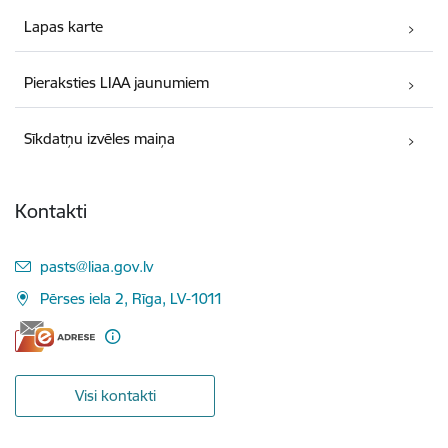
Lapas karte
Pieraksties LIAA jaunumiem
Sīkdatņu izvēles maiņa
Kontakti
E-pasts:
pasts@liaa.gov.lv
Pērses iela 2, Rīga, LV-1011
Visi kontakti