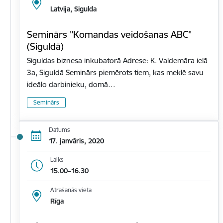
Latvija, Sigulda
Seminārs "Komandas veidošanas ABC"
(Siguldā)
Siguldas biznesa inkubatorā Adrese: K. Valdemāra ielā
3a, Siguldā Seminārs piemērots tiem, kas meklē savu
ideālo darbinieku, domā…
Seminārs
Datums
17. janvāris, 2020
Laiks
15.00–16.30
Atrašanās vieta
Rīga