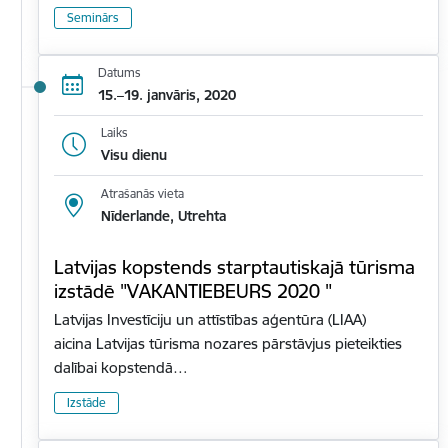
Seminārs
Datums
15.–19. janvāris, 2020
Laiks
Visu dienu
Atrašanās vieta
Nīderlande, Utrehta
Latvijas kopstends starptautiskajā tūrisma
izstādē "VAKANTIEBEURS 2020 "
Latvijas Investīciju un attīstības aģentūra (LIAA)
aicina Latvijas tūrisma nozares pārstāvjus pieteikties
dalībai kopstendā…
Izstāde