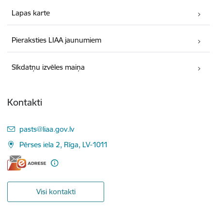
Lapas karte
Pieraksties LIAA jaunumiem
Sīkdatņu izvēles maiņa
Kontakti
E-pasts:
pasts@liaa.gov.lv
Pērses iela 2, Rīga, LV-1011
Visi kontakti