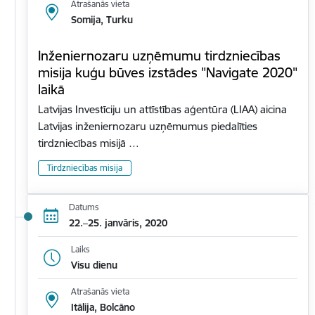
Atrašanās vieta
Somija, Turku
Inženiernozaru uzņēmumu tirdzniecības
misija kuģu būves izstādes "Navigate 2020"
laikā
Latvijas Investīciju un attīstības aģentūra (LIAA) aicina
Latvijas inženiernozaru uzņēmumus piedalīties
tirdzniecības misijā …
Tirdzniecības misija
Datums
22.–25. janvāris, 2020
Laiks
Visu dienu
Atrašanās vieta
Itālija, Bolcāno