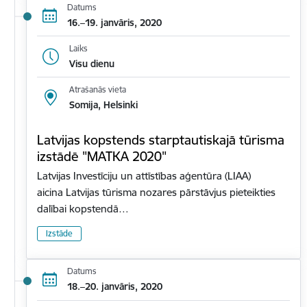
Datums
16.–19. janvāris, 2020
Laiks
Visu dienu
Atrašanās vieta
Somija, Helsinki
Latvijas kopstends starptautiskajā tūrisma
izstādē "MATKA 2020"
Latvijas Investīciju un attīstības aģentūra (LIAA)
aicina Latvijas tūrisma nozares pārstāvjus pieteikties
dalībai kopstendā…
Izstāde
Datums
18.–20. janvāris, 2020