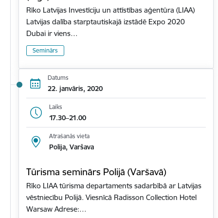
Rīko Latvijas Investīciju un attīstības aģentūra (LIAA)
Latvijas dalība starptautiskajā izstādē Expo 2020
Dubai ir viens…
Seminārs
Datums
22. janvāris, 2020
Laiks
17.30–21.00
Atrašanās vieta
Polija, Varšava
Tūrisma seminārs Polijā (Varšavā)
Rīko LIAA tūrisma departaments sadarbībā ar Latvijas
vēstniecību Polijā. Viesnīcā Radisson Collection Hotel
Warsaw Adrese:…