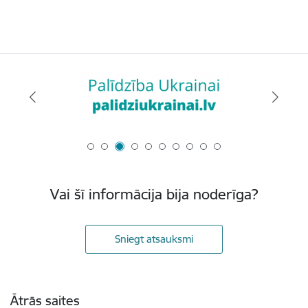
Vai šī informācija bija noderīga?
Sniegt atsauksmi
Kājene
Ātrās saites