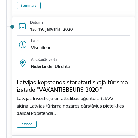
Seminārs
Datums
15.–19. janvāris, 2020
Laiks
Visu dienu
Atrašanās vieta
Nīderlande, Utrehta
Latvijas kopstends starptautiskajā tūrisma
izstādē "VAKANTIEBEURS 2020 "
Latvijas Investīciju un attīstības aģentūra (LIAA)
aicina Latvijas tūrisma nozares pārstāvjus pieteikties
dalībai kopstendā…
Izstāde