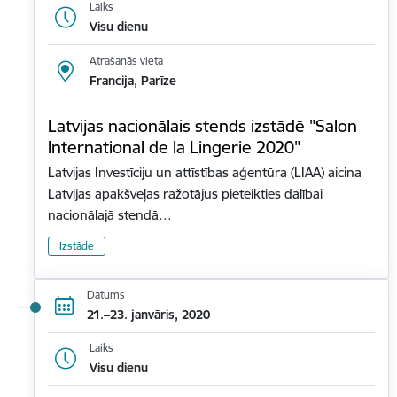
Laiks
Visu dienu
Atrašanās vieta
Francija, Parīze
Latvijas nacionālais stends izstādē "Salon
International de la Lingerie 2020"
Latvijas Investīciju un attīstības aģentūra (LIAA) aicina
Latvijas apakšveļas ražotājus pieteikties dalībai
nacionālajā stendā…
Izstāde
Datums
21.–23. janvāris, 2020
Laiks
Visu dienu