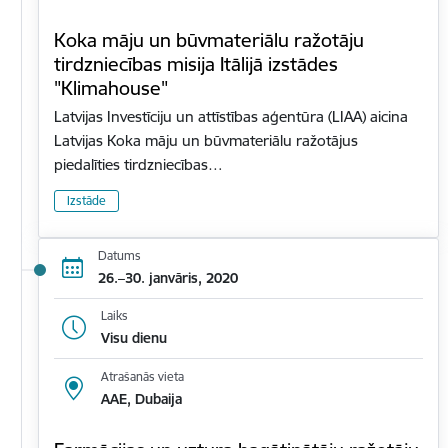
Koka māju un būvmateriālu ražotāju
tirdzniecības misija Itālijā izstādes
"Klimahouse"
Latvijas Investīciju un attīstības aģentūra (LIAA) aicina
Latvijas Koka māju un būvmateriālu ražotājus
piedalīties tirdzniecības…
Izstāde
Datums
26.–30. janvāris, 2020
Laiks
Visu dienu
Atrašanās vieta
AAE, Dubaija