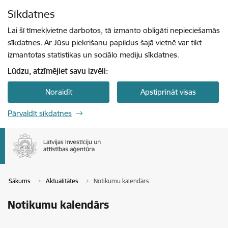
Pāriet uz lapas saturu
Sīkdatnes
Spied
lai meklētu
Enter
Lai šī tīmekļvietne darbotos, tā izmanto obligāti nepieciešamās
sīkdatnes. Ar Jūsu piekrišanu papildus šajā vietnē var tikt
izmantotas statistikas un sociālo mediju sīkdatnes.
Lūdzu, atzīmējiet savu izvēli:
Noraidīt
Apstiprināt visas
Pārvaldīt sīkdatnes
Sākums
Aktualitātes
Notikumu kalendārs
Notikumu kalendārs