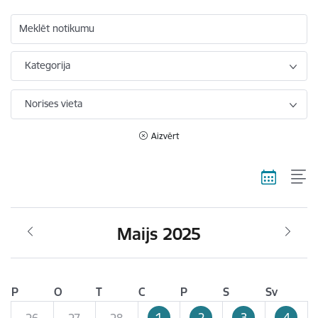
Meklēt notikumu
Kategorija
Norises vieta
Aizvērt
Maijs 2025
P
O
T
C
P
S
Sv
1
2
3
4
26
27
28