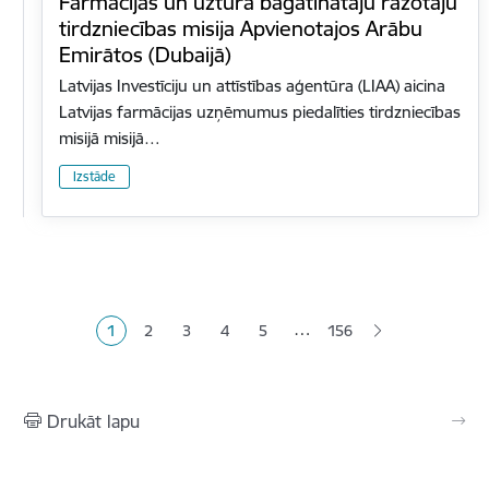
Farmācijas un uztura bagātinātāju ražotāju
tirdzniecības misija Apvienotajos Arābu
Emirātos (Dubaijā)
Latvijas Investīciju un attīstības aģentūra (LIAA) aicina
Latvijas farmācijas uzņēmumus piedalīties tirdzniecības
misijā misijā…
Izstāde
Lapošana
…
1
2
3
4
5
156
Pašreizējā lapa
Lapa
Lapa
Lapa
Lapa
Drukāt lapu