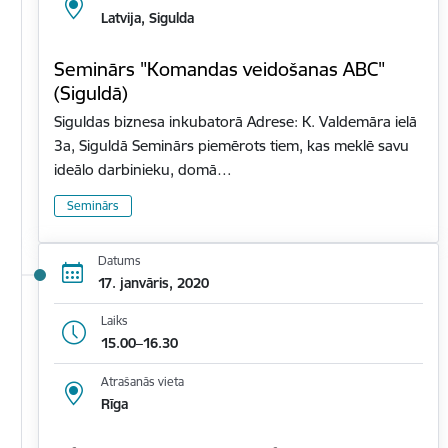
Latvija, Sigulda
Seminārs "Komandas veidošanas ABC"
(Siguldā)
Siguldas biznesa inkubatorā Adrese: K. Valdemāra ielā
3a, Siguldā Seminārs piemērots tiem, kas meklē savu
ideālo darbinieku, domā…
Seminārs
Datums
17. janvāris, 2020
Laiks
15.00–16.30
Atrašanās vieta
Rīga