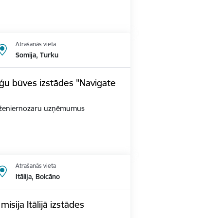
Atrašanās vieta
Somija, Turku
ģu būves izstādes "Navigate
as inženiernozaru uzņēmumus
Atrašanās vieta
Itālija, Bolcāno
sija Itālijā izstādes