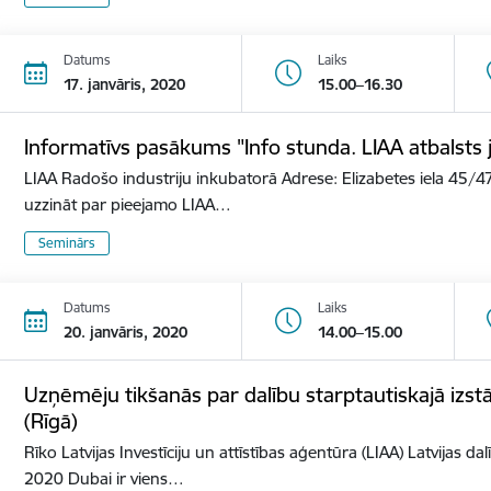
Datums
Laiks
17. janvāris, 2020
15.00–16.30
Informatīvs pasākums "Info stunda. LIAA atbalst
LIAA Radošo industriju inkubatorā Adrese: Elizabetes iela 45/47
uzzināt par pieejamo LIAA…
Seminārs
Datums
Laiks
20. janvāris, 2020
14.00–15.00
Uzņēmēju tikšanās par dalību starptautiskajā izs
(Rīgā)
Rīko Latvijas Investīciju un attīstības aģentūra (LIAA) Latvijas d
2020 Dubai ir viens…