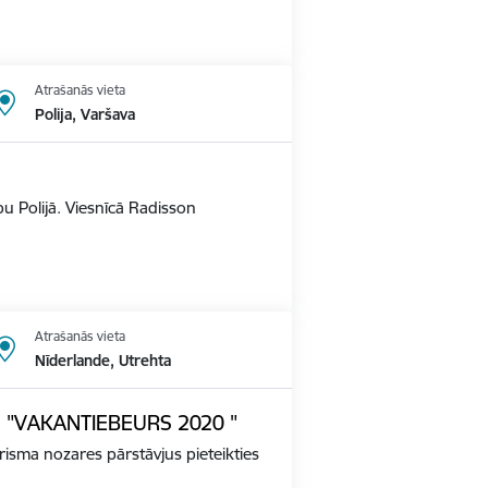
Atrašanās vieta
Polija, Varšava
u Polijā. Viesnīcā Radisson
Atrašanās vieta
Nīderlande, Utrehta
ādē "VAKANTIEBEURS 2020 "
tūrisma nozares pārstāvjus pieteikties