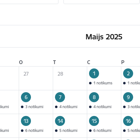
Maijs 2025
O
T
C
P
1
2
27
28
1 notikums
1 noti
6
7
8
9
tikumi
3 notikumi
4 notikumi
4 notikumi
3 noti
13
14
15
16
tikumi
6 notikumi
5 notikumi
6 notikumi
5 noti