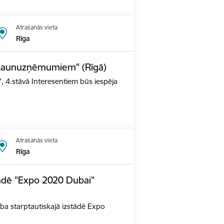
Atrašanās vieta
Rīga
s jaunuzņēmumiem" (Rīgā)
, 4.stāvā Interesentiem būs iespēja
Atrašanās vieta
Rīga
tādē "Expo 2020 Dubai"
alība starptautiskajā izstādē Expo