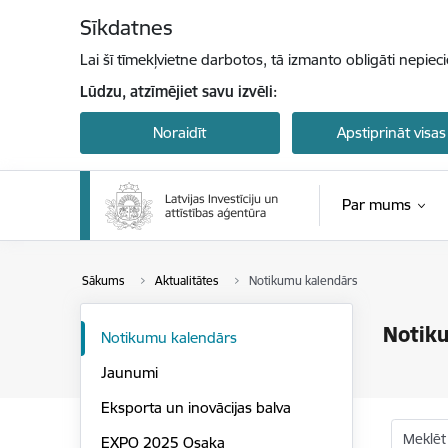
Pāriet uz lapas saturu
Sīkdatnes
Lai šī tīmekļvietne darbotos, tā izmanto obligāti nepiec
Lūdzu, atzīmējiet savu izvēli:
Noraidīt
Apstiprināt visas
Par mums
Sākums
Aktualitātes
Notikumu kalendārs
Notik
Notikumu kalendārs
Jaunumi
Eksporta un inovācijas balva
Meklēt
EXPO 2025 Osaka