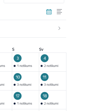
S
Sv
3
4
kums
1 notikums
2 notikumi
10
11
kumi
3 notikumi
3 notikumi
17
18
kumi
1 notikums
2 notikumi