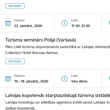
Seminārs
Datums
Laiks
22. janvāris, 2020
17.30–21.00
Tūrisma seminārs Polijā (Varšavā)
Rīko LIAA tūrisma departaments sadarbībā ar Latvijas vēstniecīb
Collection Hotel Warsaw Adrese:…
Seminārs
Datums
Laiks
15.–19. janvāris, 2020
Visu dienu
Latvijas kopstends starptautiskajā tūrisma izst
Latvijas Investīciju un attīstības aģentūra (LIAA) aicina Latvijas 
dalībai kopstendā…