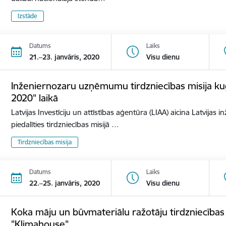
Izstāde
Datums
Laiks
21.–23. janvāris, 2020
Visu dienu
Inženiernozaru uzņēmumu tirdzniecības misija ku
2020" laikā
Latvijas Investīciju un attīstības aģentūra (LIAA) aicina Latvij
piedalīties tirdzniecības misijā …
Tirdzniecības misija
Datums
Laiks
22.–25. janvāris, 2020
Visu dienu
Koka māju un būvmateriālu ražotāju tirdzniecības mi
"Klimahouse"