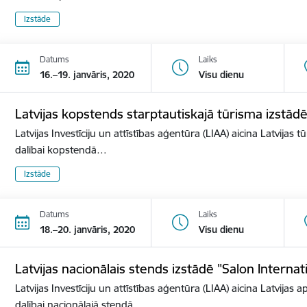
Izstāde
Datums
Laiks
16.–19. janvāris, 2020
Visu dienu
Latvijas kopstends starptautiskajā tūrisma izstā
Latvijas Investīciju un attīstības aģentūra (LIAA) aicina Latvijas 
dalībai kopstendā…
Izstāde
Datums
Laiks
18.–20. janvāris, 2020
Visu dienu
Latvijas nacionālais stends izstādē "Salon Internat
Latvijas Investīciju un attīstības aģentūra (LIAA) aicina Latvijas 
dalībai nacionālajā stendā…