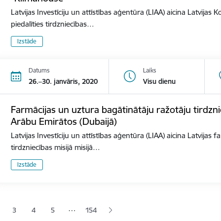
Latvijas Investīciju un attīstības aģentūra (LIAA) aicina Latvija
piedalīties tirdzniecības…
Izstāde
Datums
Laiks
26.–30. janvāris, 2020
Visu dienu
Farmācijas un uztura bagātinātāju ražotāju tirdzni
Arābu Emirātos (Dubaijā)
Latvijas Investīciju un attīstības aģentūra (LIAA) aicina Latvijas
tirdzniecības misijā misijā…
Izstāde
ana
…
3
4
5
154
jā lapa
pa
Lapa
Lapa
Lapa