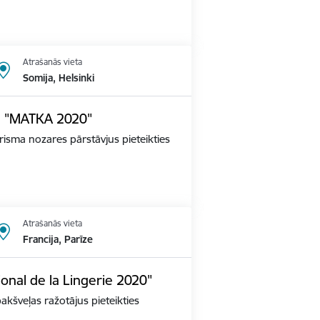
Atrašanās vieta
Somija, Helsinki
dē "MATKA 2020"
tūrisma nozares pārstāvjus pieteikties
Atrašanās vieta
Francija, Parīze
ional de la Lingerie 2020"
apakšveļas ražotājus pieteikties