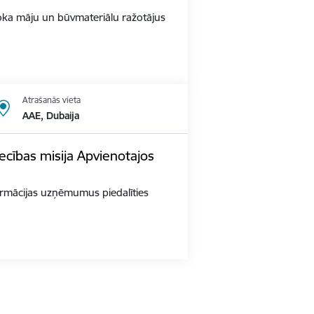
s Koka māju un būvmateriālu ražotājus
Atrašanās vieta
AAE, Dubaija
ecības misija Apvienotajos
 farmācijas uzņēmumus piedalīties