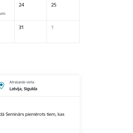
24
25
kumi
31
1
Atrašanās vieta
Latvija, Sigulda
ldā Seminārs piemērots tiem, kas