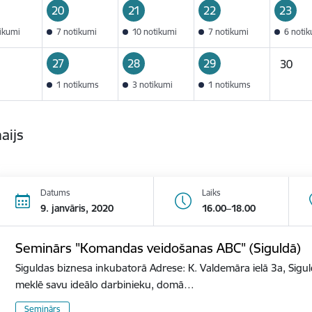
20
21
22
23
tikumi
7 notikumi
10 notikumi
7 notikumi
6 noti
27
28
29
30
1 notikums
3 notikumi
1 notikums
aijs
Datums
Laiks
9. janvāris, 2020
16.00–18.00
Seminārs "Komandas veidošanas ABC" (Siguldā)
Siguldas biznesa inkubatorā Adrese: K. Valdemāra ielā 3a, Sigu
meklē savu ideālo darbinieku, domā…
Seminārs