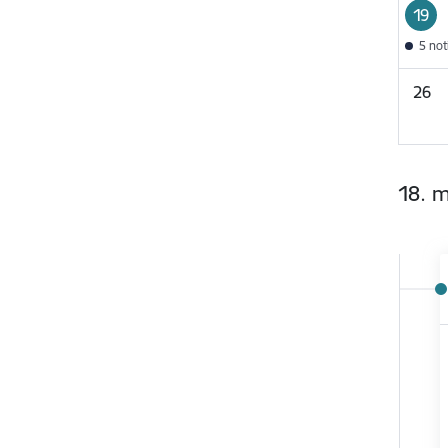
19
5 no
26
18. m