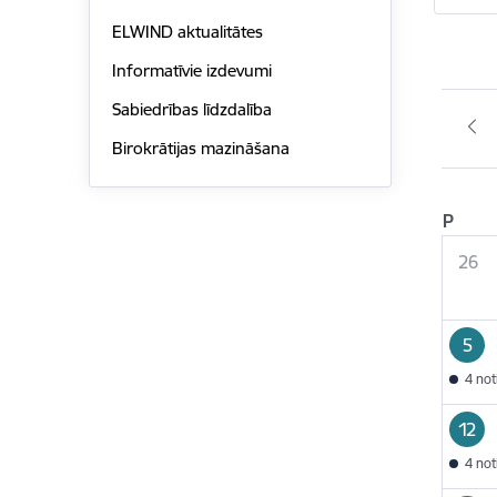
ELWIND aktualitātes
Informatīvie izdevumi
Sabiedrības līdzdalība
Birokrātijas mazināšana
P
26
5
4 no
12
4 no