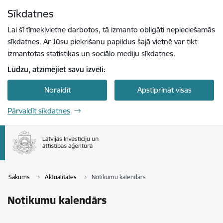
Pāriet uz lapas saturu
Sīkdatnes
Spied
lai meklētu
Enter
Lai šī tīmekļvietne darbotos, tā izmanto obligāti nepieciešamās
sīkdatnes. Ar Jūsu piekrišanu papildus šajā vietnē var tikt
izmantotas statistikas un sociālo mediju sīkdatnes.
Lūdzu, atzīmējiet savu izvēli:
Noraidīt
Apstiprināt visas
Pārvaldīt sīkdatnes
Sākums
Aktualitātes
Notikumu kalendārs
Notikumu kalendārs