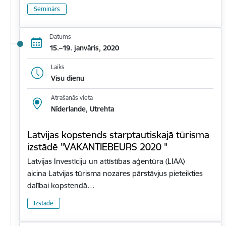
Seminārs
Datums
15.–19. janvāris, 2020
Laiks
Visu dienu
Atrašanās vieta
Nīderlande, Utrehta
Latvijas kopstends starptautiskajā tūrisma
izstādē "VAKANTIEBEURS 2020 "
Latvijas Investīciju un attīstības aģentūra (LIAA)
aicina Latvijas tūrisma nozares pārstāvjus pieteikties
dalībai kopstendā…
Izstāde