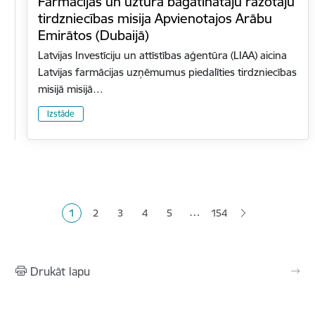
Farmācijas un uztura bagātinātāju ražotāju
tirdzniecības misija Apvienotajos Arābu
Emirātos (Dubaijā)
Latvijas Investīciju un attīstības aģentūra (LIAA) aicina
Latvijas farmācijas uzņēmumus piedalīties tirdzniecības
misijā misijā…
Izstāde
Lapošana
…
1
2
3
4
5
154
Pašreizējā lapa
Lapa
Lapa
Lapa
Lapa
Drukāt lapu