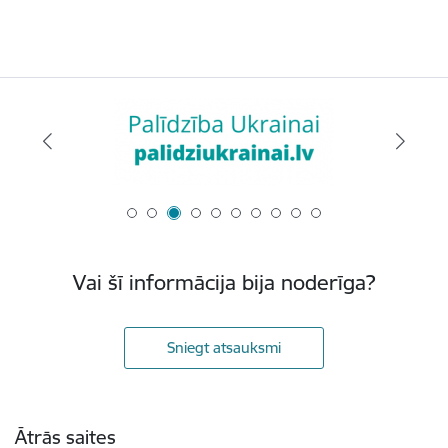
Vai šī informācija bija noderīga?
Sniegt atsauksmi
Kājene
Ātrās saites