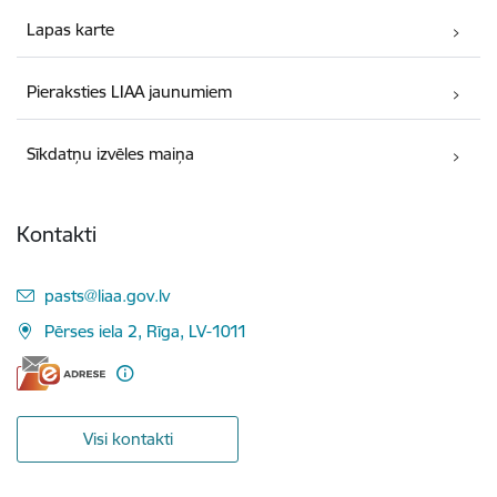
Lapas karte
Pieraksties LIAA jaunumiem
Sīkdatņu izvēles maiņa
Kontakti
E-pasts:
pasts@liaa.gov.lv
Pērses iela 2, Rīga, LV-1011
Visi kontakti