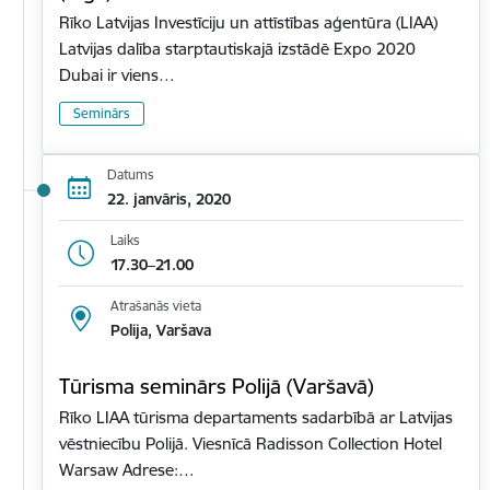
Rīko Latvijas Investīciju un attīstības aģentūra (LIAA)
Latvijas dalība starptautiskajā izstādē Expo 2020
Dubai ir viens…
Seminārs
Datums
22. janvāris, 2020
Laiks
17.30–21.00
Atrašanās vieta
Polija, Varšava
Tūrisma seminārs Polijā (Varšavā)
Rīko LIAA tūrisma departaments sadarbībā ar Latvijas
vēstniecību Polijā. Viesnīcā Radisson Collection Hotel
Warsaw Adrese:…