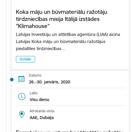
Koka māju un būvmateriālu ražotāju
tirdzniecības misija Itālijā izstādes
"Klimahouse"
Latvijas Investīciju un attīstības aģentūra (LIAA) aicina
Latvijas Koka māju un būvmateriālu ražotājus
piedalīties tirdzniecības…
Izstāde
Datums
26.–30. janvāris, 2020
Laiks
Visu dienu
Atrašanās vieta
AAE, Dubaija