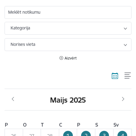
Meklēt notikumu
Kategorija
Norises vieta
Aizvērt
Maijs 2025
P
O
T
C
P
S
Sv
1
2
3
4
26
27
28