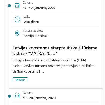
Datums
16.–19. janvāris, 2020
Laiks
Visu dienu
Atrašanās vieta
Somija, Helsinki
Latvijas kopstends starptautiskajā tūrisma
izstādē "MATKA 2020"
Latvijas Investīciju un attīstības aģentūra (LIAA)
aicina Latvijas tūrisma nozares pārstāvjus pieteikties
dalībai kopstendā…
Izstāde
Datums
18.–20. janvāris, 2020