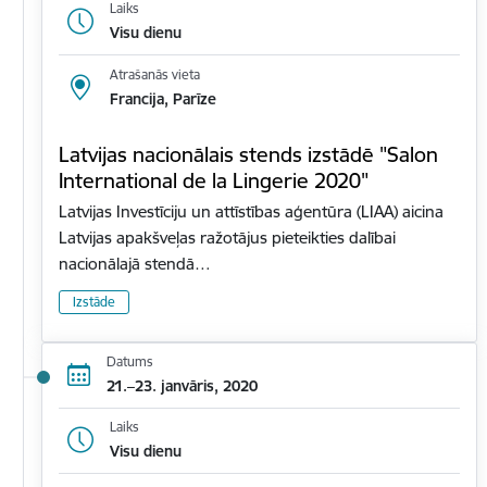
Laiks
Visu dienu
Atrašanās vieta
Francija, Parīze
Latvijas nacionālais stends izstādē "Salon
International de la Lingerie 2020"
Latvijas Investīciju un attīstības aģentūra (LIAA) aicina
Latvijas apakšveļas ražotājus pieteikties dalībai
nacionālajā stendā…
Izstāde
Datums
21.–23. janvāris, 2020
Laiks
Visu dienu