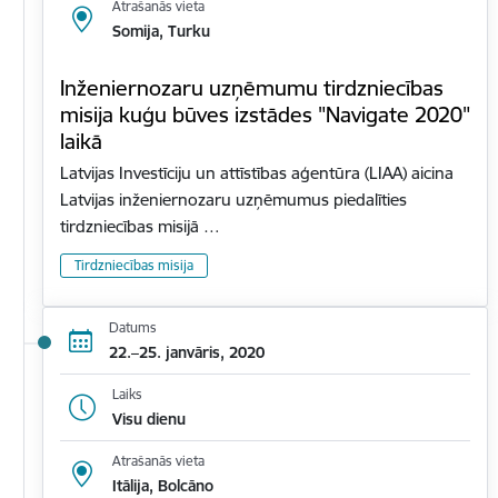
Atrašanās vieta
Somija, Turku
Inženiernozaru uzņēmumu tirdzniecības
misija kuģu būves izstādes "Navigate 2020"
laikā
Latvijas Investīciju un attīstības aģentūra (LIAA) aicina
Latvijas inženiernozaru uzņēmumus piedalīties
tirdzniecības misijā …
Tirdzniecības misija
Datums
22.–25. janvāris, 2020
Laiks
Visu dienu
Atrašanās vieta
Itālija, Bolcāno