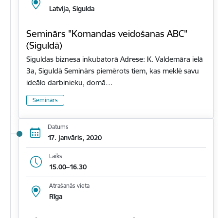
Latvija, Sigulda
Seminārs "Komandas veidošanas ABC"
(Siguldā)
Siguldas biznesa inkubatorā Adrese: K. Valdemāra ielā
3a, Siguldā Seminārs piemērots tiem, kas meklē savu
ideālo darbinieku, domā…
Seminārs
Datums
17. janvāris, 2020
Laiks
15.00–16.30
Atrašanās vieta
Rīga