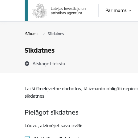
Pāriet uz lapas saturu
Par mums
Sākums
Sīkdatnes
Sīkdatnes
Atskaņot tekstu
Lai šī tīmekļvietne darbotos, tā izmanto obligāti nepiec
sīkdatnes.
Pielāgot sīkdatnes
Lūdzu, atzīmējiet savu izvēli: