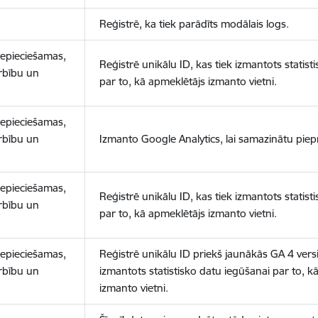
Reģistrē, ka tiek parādīts modālais logs.
nepieciešamas,
Reģistrē unikālu ID, kas tiek izmantots statist
arbību un
par to, kā apmeklētājs izmanto vietni.
nepieciešamas,
arbību un
Izmanto Google Analytics, lai samazinātu piep
nepieciešamas,
Reģistrē unikālu ID, kas tiek izmantots statist
arbību un
par to, kā apmeklētājs izmanto vietni.
nepieciešamas,
Reģistrē unikālu ID priekš jaunākās GA 4 versij
arbību un
izmantots statistisko datu iegūšanai par to, k
izmanto vietni.