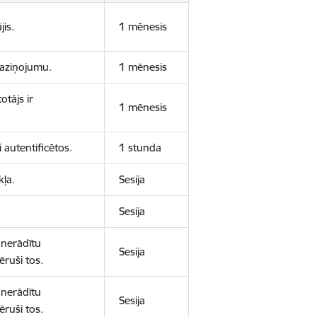
jis.
1 mēnesis
 paziņojumu.
1 mēnesis
otājs ir
1 mēnesis
 autentificētos.
1 stunda
kļa.
Sesija
Sesija
 nerādītu
Sesija
ēruši tos.
 nerādītu
Sesija
ēruši tos.