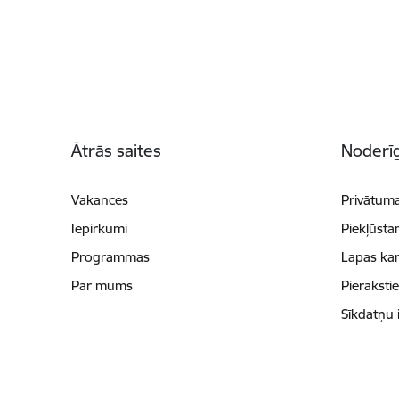
Kājene
Ātrās saites
Noderīg
Vakances
Privātuma
Iepirkumi
Piekļūsta
Programmas
Lapas kar
Par mums
Pieraksti
Sīkdatņu 