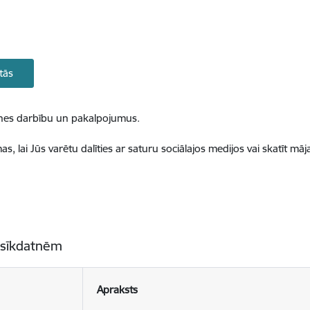
tās
ietnes darbību un pakalpojumus.
, lai Jūs varētu dalīties ar saturu sociālajos medijos vai skatīt mā
 sīkdatnēm
Apraksts