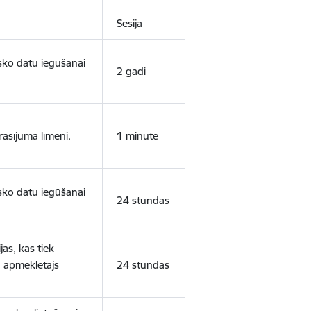
Sesija
isko datu iegūšanai
2 gadi
rasījuma līmeni.
1 minūte
isko datu iegūšanai
24 stundas
as, kas tiek
ā apmeklētājs
24 stundas