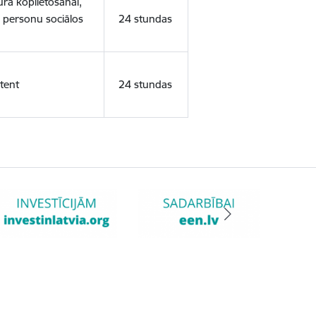
ura koplietošanai,
o personu sociālos
24 stundas
tent
24 stundas