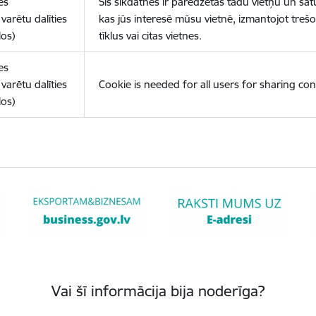
es
Šīs sīkdatnes ir paredzētas tādu vietņu un sat
varētu dalīties
kas jūs interesē mūsu vietnē, izmantojot treš
los)
tīklus vai citas vietnes.
es
varētu dalīties
Cookie is needed for all users for sharing con
los)
Vai šī informācija bija noderīga?