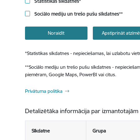
Statistikas sīkdatnes
*
Sociālo mediju un trešo pušu sīkdatnes
**
Noraidīt
Apstiprināt atzīmē
*
Statistikas sīkdatnes - nepieciešamas, lai uzlabotu v
**
Sociālo mediju un trešo pušu sīkdatnes - nepieciešamas
piemēram, Google Maps, PowerBI vai citus.
Privātuma politika
Detalizētāka informācija par izmantotajām
Sīkdatne
Grupa