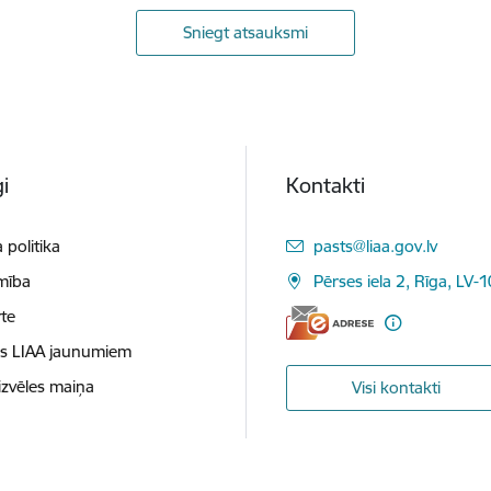
Sniegt atsauksmi
i
Kontakti
E-pasts:
 politika
pasts@liaa.gov.lv
mība
Pērses iela 2, Rīga, LV-
te
es LIAA jaunumiem
izvēles maiņa
Visi kontakti