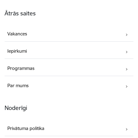
Kājene
Ātrās saites
Vakances
Iepirkumi
Programmas
Par mums
Noderīgi
Privātuma politika