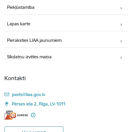
Piekļūstamība
Lapas karte
Pieraksties LIAA jaunumiem
Sīkdatņu izvēles maiņa
Kontakti
E-pasts:
pasts@liaa.gov.lv
Pērses iela 2, Rīga, LV-1011