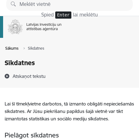
Pāriet uz lapas saturu
Spied
lai meklētu
Enter
Sākums
Sīkdatnes
Sīkdatnes
Atskaņot tekstu
Lai šī tīmekļvietne darbotos, tā izmanto obligāti nepieciešamās
sīkdatnes. Ar Jūsu piekrišanu papildus šajā vietnē var tikt
izmantotas statistikas un sociālo mediju sīkdatnes.
Pielāgot sīkdatnes