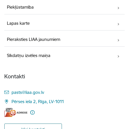
Piekļūstamība
Lapas karte
Pieraksties LIAA jaunumiem
Sīkdatņu izvēles maiņa
Kontakti
E-pasts:
pasts@liaa.gov.lv
Pērses iela 2, Rīga, LV-1011