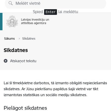
Pāriet uz lapas saturu
Spied
lai meklētu
Enter
Sākums
Sīkdatnes
Sīkdatnes
Atskaņot tekstu
Lai šī tīmekļvietne darbotos, tā izmanto obligāti nepieciešamās
sīkdatnes. Ar Jūsu piekrišanu papildus šajā vietnē var tikt
izmantotas statistikas un sociālo mediju sīkdatnes.
Pielāgot sīkdatnes