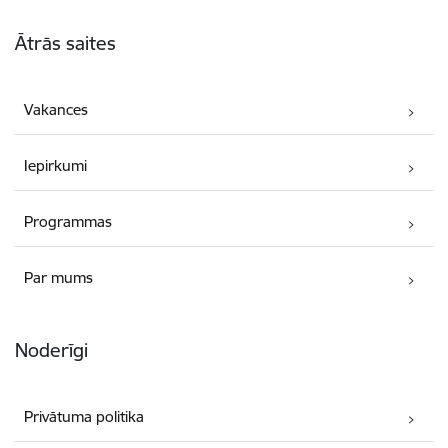
Kājene
Ātrās saites
Vakances
Iepirkumi
Programmas
Par mums
Noderīgi
Privātuma politika