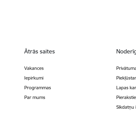
Kājene
Ātrās saites
Noderīg
Vakances
Privātuma
Iepirkumi
Piekļūsta
Programmas
Lapas kar
Par mums
Pieraksti
Sīkdatņu 