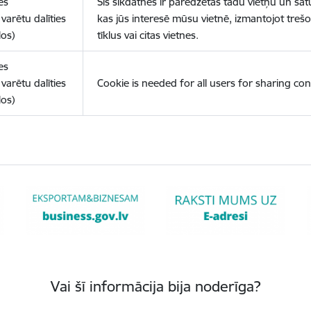
es
Šīs sīkdatnes ir paredzētas tādu vietņu un sat
varētu dalīties
kas jūs interesē mūsu vietnē, izmantojot treš
los)
tīklus vai citas vietnes.
es
varētu dalīties
Cookie is needed for all users for sharing con
los)
Vai šī informācija bija noderīga?