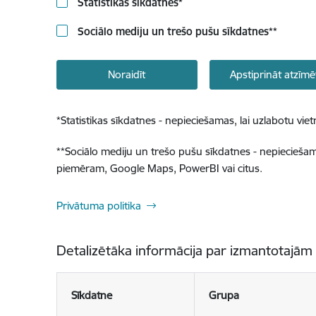
Statistikas sīkdatnes
*
Sociālo mediju un trešo pušu sīkdatnes
**
Noraidīt
Apstiprināt atzīmē
*
Statistikas sīkdatnes - nepieciešamas, lai uzlabotu v
**
Sociālo mediju un trešo pušu sīkdatnes - nepieciešamas
piemēram, Google Maps, PowerBI vai citus.
Privātuma politika
Detalizētāka informācija par izmantotajām
Sīkdatne
Grupa