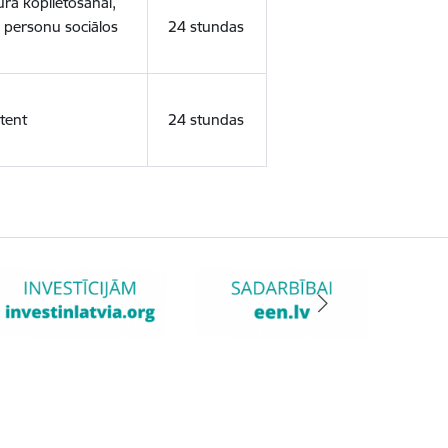
ura koplietošanai,
o personu sociālos
24 stundas
tent
24 stundas