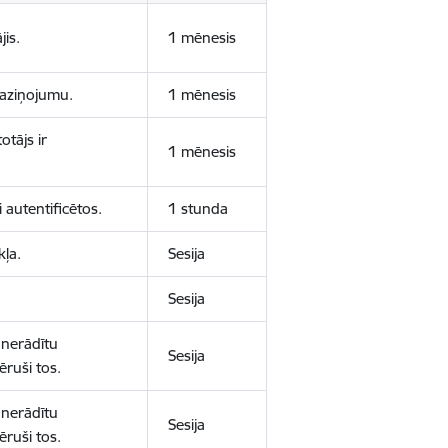
jis.
1 mēnesis
 paziņojumu.
1 mēnesis
otājs ir
1 mēnesis
 autentificētos.
1 stunda
kļa.
Sesija
Sesija
 nerādītu
Sesija
ēruši tos.
 nerādītu
Sesija
ēruši tos.