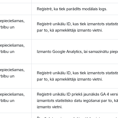
Reģistrē, ka tiek parādīts modālais logs.
nepieciešamas,
Reģistrē unikālu ID, kas tiek izmantots statist
arbību un
par to, kā apmeklētājs izmanto vietni.
nepieciešamas,
arbību un
Izmanto Google Analytics, lai samazinātu piep
nepieciešamas,
Reģistrē unikālu ID, kas tiek izmantots statist
arbību un
par to, kā apmeklētājs izmanto vietni.
nepieciešamas,
Reģistrē unikālu ID priekš jaunākās GA 4 versij
arbību un
izmantots statistisko datu iegūšanai par to, k
izmanto vietni.