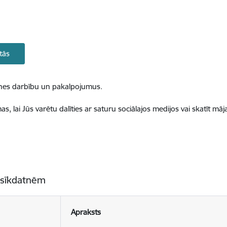
tās
ietnes darbību un pakalpojumus.
, lai Jūs varētu dalīties ar saturu sociālajos medijos vai skatīt mā
 sīkdatnēm
Apraksts