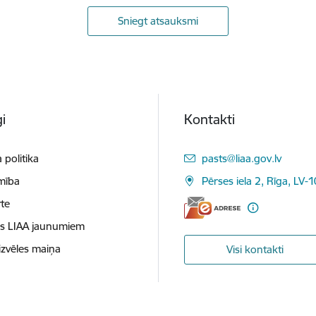
Sniegt atsauksmi
i
Kontakti
E-pasts:
 politika
pasts@liaa.gov.lv
mība
Pērses iela 2, Rīga, LV-
te
es LIAA jaunumiem
izvēles maiņa
Visi kontakti