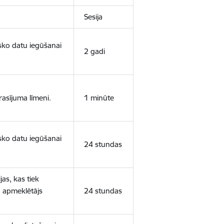
Sesija
isko datu iegūšanai
2 gadi
rasījuma līmeni.
1 minūte
isko datu iegūšanai
24 stundas
as, kas tiek
ā apmeklētājs
24 stundas