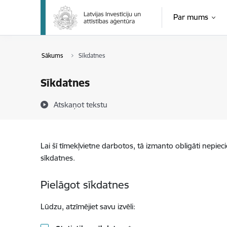
Pāriet uz lapas saturu
Par mums
Sākums
Sīkdatnes
Sīkdatnes
Atskaņot tekstu
Lai šī tīmekļvietne darbotos, tā izmanto obligāti nepiec
sīkdatnes.
Pielāgot sīkdatnes
Lūdzu, atzīmējiet savu izvēli: