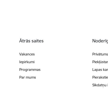
Kājene
Ātrās saites
Noderīg
Vakances
Privātuma
Iepirkumi
Piekļūsta
Programmas
Lapas kar
Par mums
Pieraksti
Sīkdatņu 