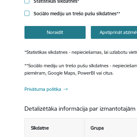
Statistikas sīkdatnes
*
Sociālo mediju un trešo pušu sīkdatnes
**
Noraidīt
Apstiprināt atzīmē
*
Statistikas sīkdatnes - nepieciešamas, lai uzlabotu v
**
Sociālo mediju un trešo pušu sīkdatnes - nepieciešamas
piemēram, Google Maps, PowerBI vai citus.
Privātuma politika
Detalizētāka informācija par izmantotajām
Sīkdatne
Grupa