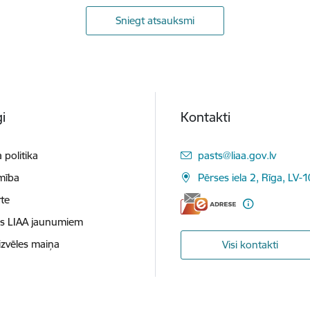
Sniegt atsauksmi
i
Kontakti
E-pasts:
 politika
pasts@liaa.gov.lv
mība
Pērses iela 2, Rīga, LV-
te
es LIAA jaunumiem
izvēles maiņa
Visi kontakti