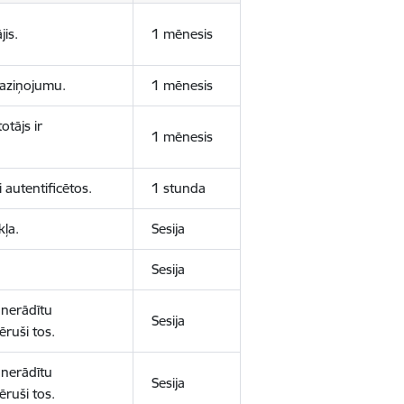
jis.
1 mēnesis
 paziņojumu.
1 mēnesis
otājs ir
1 mēnesis
 autentificētos.
1 stunda
kļa.
Sesija
Sesija
 nerādītu
Sesija
ēruši tos.
 nerādītu
Sesija
ēruši tos.