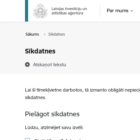
Pāriet uz lapas saturu
Par mums
Sākums
Sīkdatnes
Sīkdatnes
Atskaņot tekstu
Lai šī tīmekļvietne darbotos, tā izmanto obligāti nepiec
sīkdatnes.
Pielāgot sīkdatnes
Lūdzu, atzīmējiet savu izvēli: