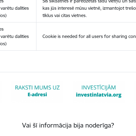
es
Šīs sīkdatnes ir paredzētas tādu vietņu un sat
varētu dalīties
kas jūs interesē mūsu vietnē, izmantojot treš
los)
tīklus vai citas vietnes.
es
varētu dalīties
Cookie is needed for all users for sharing con
los)
Vai šī informācija bija noderīga?