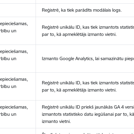
Reģistrē, ka tiek parādīts modālais logs.
nepieciešamas,
Reģistrē unikālu ID, kas tiek izmantots statist
arbību un
par to, kā apmeklētājs izmanto vietni.
nepieciešamas,
arbību un
Izmanto Google Analytics, lai samazinātu piep
nepieciešamas,
Reģistrē unikālu ID, kas tiek izmantots statist
arbību un
par to, kā apmeklētājs izmanto vietni.
nepieciešamas,
Reģistrē unikālu ID priekš jaunākās GA 4 versij
arbību un
izmantots statistisko datu iegūšanai par to, k
izmanto vietni.