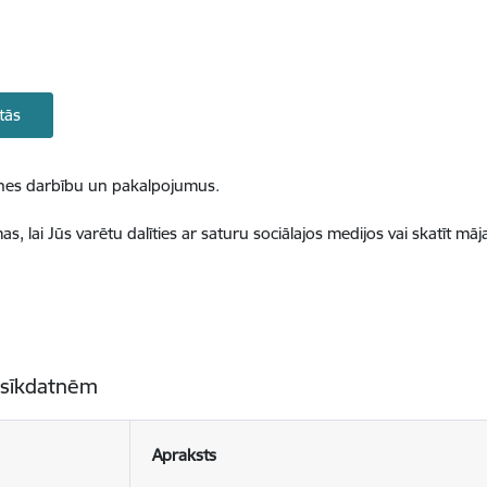
tās
ietnes darbību un pakalpojumus.
, lai Jūs varētu dalīties ar saturu sociālajos medijos vai skatīt mā
 sīkdatnēm
Apraksts