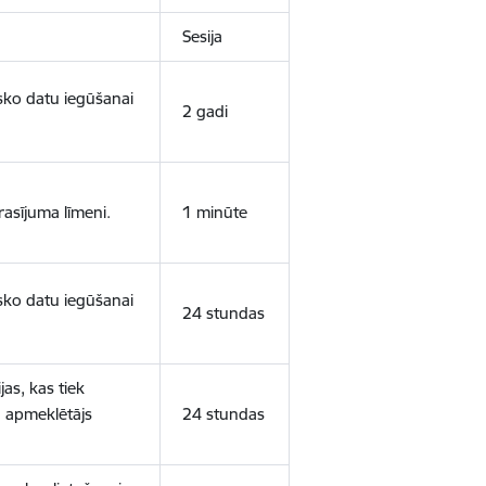
Sesija
isko datu iegūšanai
2 gadi
rasījuma līmeni.
1 minūte
isko datu iegūšanai
24 stundas
as, kas tiek
ā apmeklētājs
24 stundas