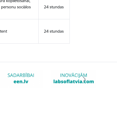
ura koplietošanai,
o personu sociālos
24 stundas
tent
24 stundas