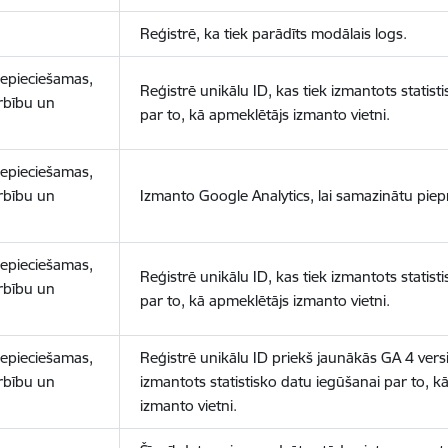
Reģistrē, ka tiek parādīts modālais logs.
nepieciešamas,
Reģistrē unikālu ID, kas tiek izmantots statist
arbību un
par to, kā apmeklētājs izmanto vietni.
nepieciešamas,
arbību un
Izmanto Google Analytics, lai samazinātu piep
nepieciešamas,
Reģistrē unikālu ID, kas tiek izmantots statist
arbību un
par to, kā apmeklētājs izmanto vietni.
nepieciešamas,
Reģistrē unikālu ID priekš jaunākās GA 4 versij
arbību un
izmantots statistisko datu iegūšanai par to, k
izmanto vietni.