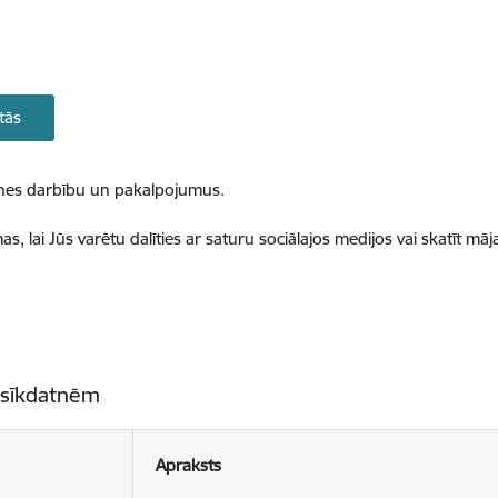
tās
ietnes darbību un pakalpojumus.
, lai Jūs varētu dalīties ar saturu sociālajos medijos vai skatīt mā
 sīkdatnēm
Apraksts