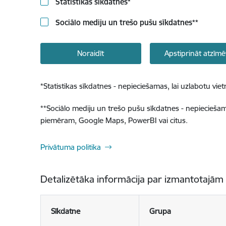
Statistikas sīkdatnes
*
Sociālo mediju un trešo pušu sīkdatnes
**
Noraidīt
Apstiprināt atzīmē
*
Statistikas sīkdatnes - nepieciešamas, lai uzlabotu v
**
Sociālo mediju un trešo pušu sīkdatnes - nepieciešamas
piemēram, Google Maps, PowerBI vai citus.
Privātuma politika
Detalizētāka informācija par izmantotajām
Sīkdatne
Grupa