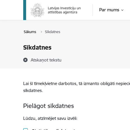
Pāriet uz lapas saturu
Par mums
Sākums
Sīkdatnes
Sīkdatnes
Atskaņot tekstu
Lai šī tīmekļvietne darbotos, tā izmanto obligāti nepiec
sīkdatnes.
Pielāgot sīkdatnes
Lūdzu, atzīmējiet savu izvēli: