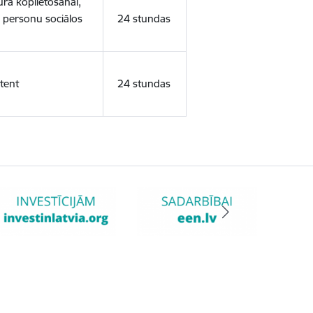
ura koplietošanai,
o personu sociālos
24 stundas
tent
24 stundas