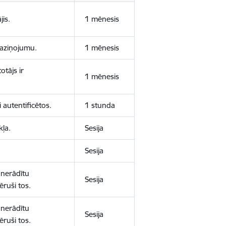
jis.
1 mēnesis
 paziņojumu.
1 mēnesis
otājs ir
1 mēnesis
 autentificētos.
1 stunda
kļa.
Sesija
Sesija
 nerādītu
Sesija
ēruši tos.
 nerādītu
Sesija
ēruši tos.