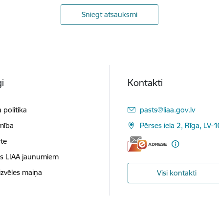
Sniegt atsauksmi
i
Kontakti
E-pasts:
 politika
pasts@liaa.gov.lv
mība
Pērses iela 2, Rīga, LV-
te
es LIAA jaunumiem
izvēles maiņa
Visi kontakti