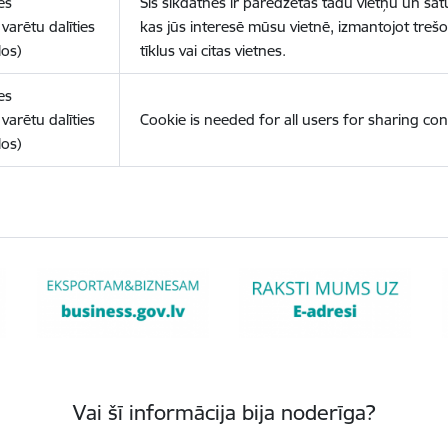
es
Šīs sīkdatnes ir paredzētas tādu vietņu un sat
varētu dalīties
kas jūs interesē mūsu vietnē, izmantojot treš
los)
tīklus vai citas vietnes.
es
varētu dalīties
Cookie is needed for all users for sharing con
los)
Vai šī informācija bija noderīga?