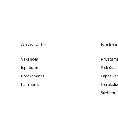
Kājene
Ātrās saites
Noderīg
Vakances
Privātuma
Iepirkumi
Piekļūsta
Programmas
Lapas kar
Par mums
Pieraksti
Sīkdatņu 