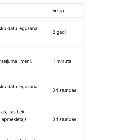
Sesija
isko datu iegūšanai
2 gadi
rasījuma līmeni.
1 minūte
isko datu iegūšanai
24 stundas
as, kas tiek
ā apmeklētājs
24 stundas