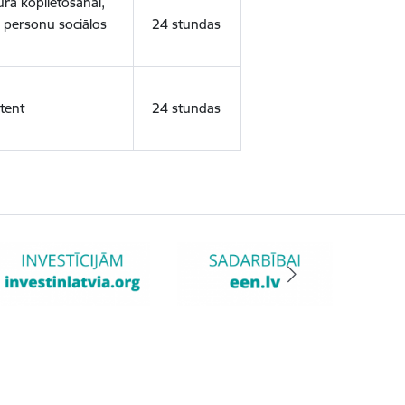
ura koplietošanai,
o personu sociālos
24 stundas
tent
24 stundas