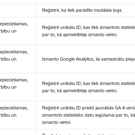
Reģistrē, ka tiek parādīts modālais logs.
nepieciešamas,
Reģistrē unikālu ID, kas tiek izmantots statist
arbību un
par to, kā apmeklētājs izmanto vietni.
nepieciešamas,
arbību un
Izmanto Google Analytics, lai samazinātu piep
nepieciešamas,
Reģistrē unikālu ID, kas tiek izmantots statist
arbību un
par to, kā apmeklētājs izmanto vietni.
nepieciešamas,
Reģistrē unikālu ID priekš jaunākās GA 4 versij
arbību un
izmantots statistisko datu iegūšanai par to, k
izmanto vietni.