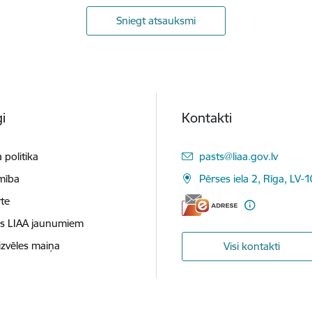
Sniegt atsauksmi
i
Kontakti
E-pasts:
 politika
pasts@liaa.gov.lv
mība
Pērses iela 2, Rīga, LV-
te
es LIAA jaunumiem
izvēles maiņa
Visi kontakti