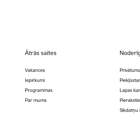
Kājene
Ātrās saites
Noderīg
Vakances
Privātuma
Iepirkumi
Piekļūsta
Programmas
Lapas kar
Par mums
Pieraksti
Sīkdatņu 