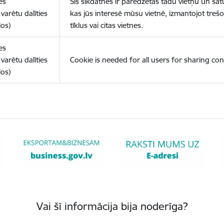
es
Šīs sīkdatnes ir paredzētas tādu vietņu un sat
varētu dalīties
kas jūs interesē mūsu vietnē, izmantojot treš
los)
tīklus vai citas vietnes.
es
varētu dalīties
Cookie is needed for all users for sharing con
los)
Vai šī informācija bija noderīga?