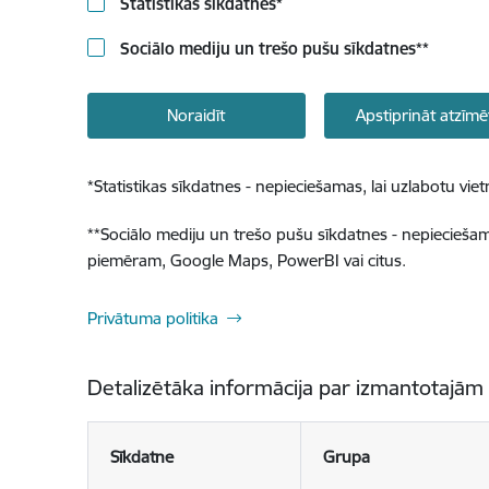
Statistikas sīkdatnes
*
Sociālo mediju un trešo pušu sīkdatnes
**
Noraidīt
Apstiprināt atzīmē
*
Statistikas sīkdatnes - nepieciešamas, lai uzlabotu v
**
Sociālo mediju un trešo pušu sīkdatnes - nepieciešamas
piemēram, Google Maps, PowerBI vai citus.
Privātuma politika
Detalizētāka informācija par izmantotajām
Sīkdatne
Grupa