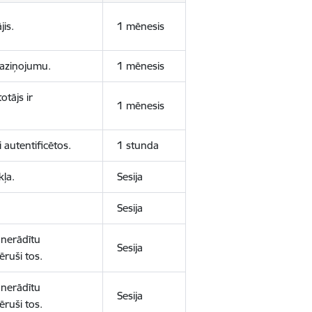
jis.
1 mēnesis
 paziņojumu.
1 mēnesis
otājs ir
1 mēnesis
 autentificētos.
1 stunda
kļa.
Sesija
Sesija
 nerādītu
Sesija
ēruši tos.
 nerādītu
Sesija
ēruši tos.