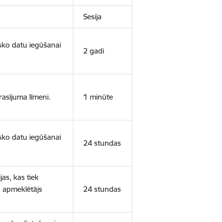
Sesija
isko datu iegūšanai
2 gadi
rasījuma līmeni.
1 minūte
isko datu iegūšanai
24 stundas
as, kas tiek
ā apmeklētājs
24 stundas