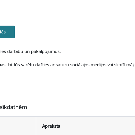
tās
ietnes darbību un pakalpojumus.
, lai Jūs varētu dalīties ar saturu sociālajos medijos vai skatīt mā
 sīkdatnēm
Apraksts