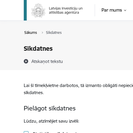
Pāriet uz lapas saturu
Par mums
Sākums
Sīkdatnes
Sīkdatnes
Atskaņot tekstu
Lai šī tīmekļvietne darbotos, tā izmanto obligāti nepiec
sīkdatnes.
Pielāgot sīkdatnes
Lūdzu, atzīmējiet savu izvēli: