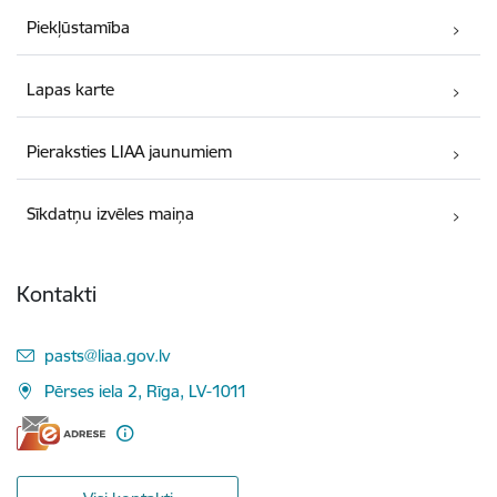
Piekļūstamība
Lapas karte
Pieraksties LIAA jaunumiem
Sīkdatņu izvēles maiņa
Kontakti
E-pasts:
pasts@liaa.gov.lv
Pērses iela 2, Rīga, LV-1011