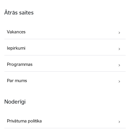
Kājene
Ātrās saites
Vakances
Iepirkumi
Programmas
Par mums
Noderīgi
Privātuma politika