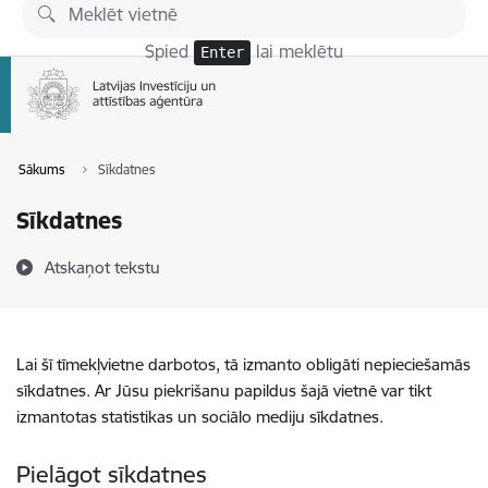
Pāriet uz lapas saturu
Spied
lai meklētu
Enter
Sākums
Sīkdatnes
Sīkdatnes
Atskaņot tekstu
Lai šī tīmekļvietne darbotos, tā izmanto obligāti nepieciešamās
sīkdatnes. Ar Jūsu piekrišanu papildus šajā vietnē var tikt
izmantotas statistikas un sociālo mediju sīkdatnes.
Pielāgot sīkdatnes