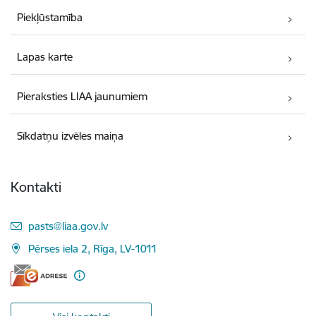
Piekļūstamība
Lapas karte
Pieraksties LIAA jaunumiem
Sīkdatņu izvēles maiņa
Kontakti
E-pasts:
pasts@liaa.gov.lv
Pērses iela 2, Rīga, LV-1011