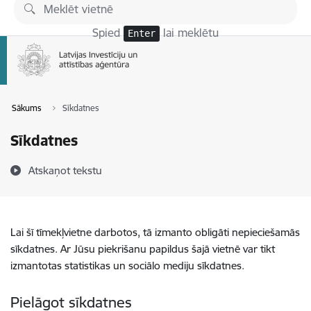
Pāriet uz lapas saturu
Spied
lai meklētu
Enter
Sākums
Sīkdatnes
Sīkdatnes
Atskaņot tekstu
Lai šī tīmekļvietne darbotos, tā izmanto obligāti nepieciešamās
sīkdatnes. Ar Jūsu piekrišanu papildus šajā vietnē var tikt
izmantotas statistikas un sociālo mediju sīkdatnes.
Pielāgot sīkdatnes