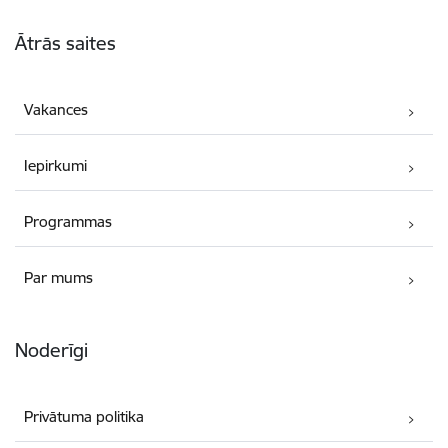
Kājene
Ātrās saites
Vakances
Iepirkumi
Programmas
Par mums
Noderīgi
Privātuma politika