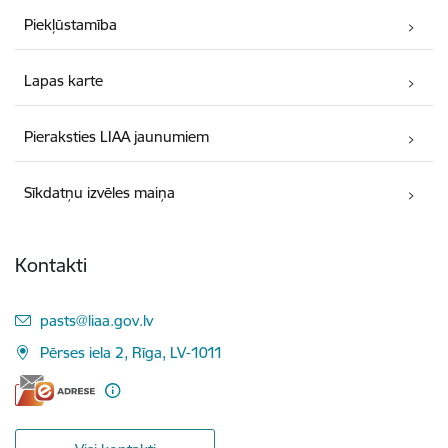
Piekļūstamība
Lapas karte
Pieraksties LIAA jaunumiem
Sīkdatņu izvēles maiņa
Kontakti
E-pasts:
pasts@liaa.gov.lv
Pērses iela 2, Rīga, LV-1011