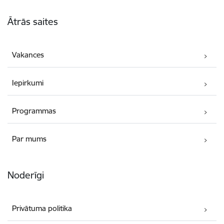
Kājene
Ātrās saites
Vakances
Iepirkumi
Programmas
Par mums
Noderīgi
Privātuma politika