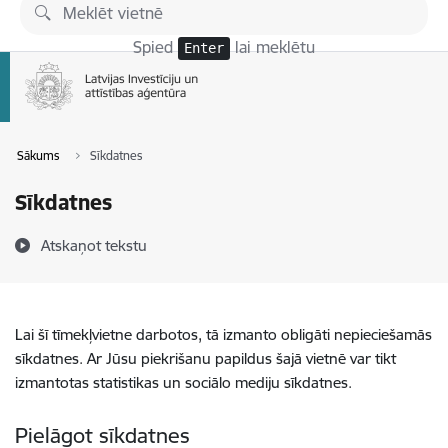
Pāriet uz lapas saturu
Spied
lai meklētu
Enter
Sākums
Sīkdatnes
Sīkdatnes
Atskaņot tekstu
Lai šī tīmekļvietne darbotos, tā izmanto obligāti nepieciešamās
sīkdatnes. Ar Jūsu piekrišanu papildus šajā vietnē var tikt
izmantotas statistikas un sociālo mediju sīkdatnes.
Pielāgot sīkdatnes