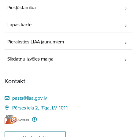
Piekļūstamība
Lapas karte
Pieraksties LIAA jaunumiem
Sīkdatņu izvēles maiņa
Kontakti
E-pasts:
pasts@liaa.gov.lv
Pērses iela 2, Rīga, LV-1011