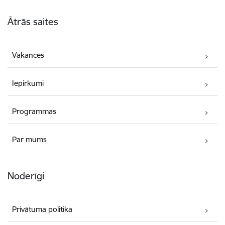
Kājene
Ātrās saites
Vakances
Iepirkumi
Programmas
Par mums
Noderīgi
Privātuma politika