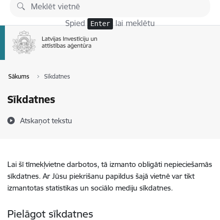
Pāriet uz lapas saturu
Spied
lai meklētu
Enter
Sākums
Sīkdatnes
Sīkdatnes
Atskaņot tekstu
Lai šī tīmekļvietne darbotos, tā izmanto obligāti nepieciešamās
sīkdatnes. Ar Jūsu piekrišanu papildus šajā vietnē var tikt
izmantotas statistikas un sociālo mediju sīkdatnes.
Pielāgot sīkdatnes