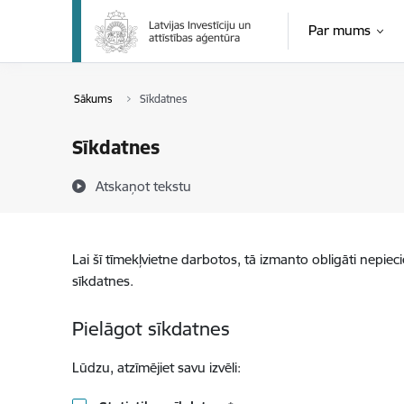
Pāriet uz lapas saturu
Par mums
Sākums
Sīkdatnes
Sīkdatnes
Atskaņot tekstu
Lai šī tīmekļvietne darbotos, tā izmanto obligāti nepiec
sīkdatnes.
Pielāgot sīkdatnes
Lūdzu, atzīmējiet savu izvēli: