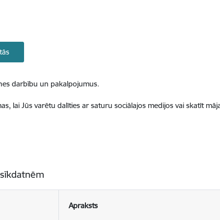
tās
ietnes darbību un pakalpojumus.
, lai Jūs varētu dalīties ar saturu sociālajos medijos vai skatīt mā
 sīkdatnēm
Apraksts