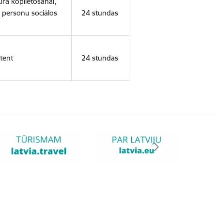
ura koplietošanai,
o personu sociālos
24 stundas
tent
24 stundas