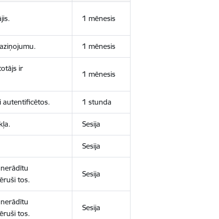
jis.
1 mēnesis
 paziņojumu.
1 mēnesis
otājs ir
1 mēnesis
 autentificētos.
1 stunda
kļa.
Sesija
Sesija
 nerādītu
Sesija
ēruši tos.
 nerādītu
Sesija
ēruši tos.