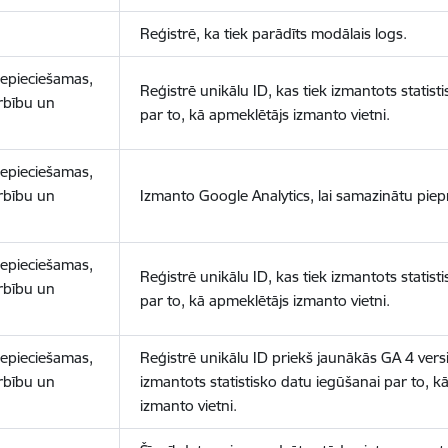
Reģistrē, ka tiek parādīts modālais logs.
nepieciešamas,
Reģistrē unikālu ID, kas tiek izmantots statist
arbību un
par to, kā apmeklētājs izmanto vietni.
nepieciešamas,
arbību un
Izmanto Google Analytics, lai samazinātu piep
nepieciešamas,
Reģistrē unikālu ID, kas tiek izmantots statist
arbību un
par to, kā apmeklētājs izmanto vietni.
nepieciešamas,
Reģistrē unikālu ID priekš jaunākās GA 4 versij
arbību un
izmantots statistisko datu iegūšanai par to, k
izmanto vietni.