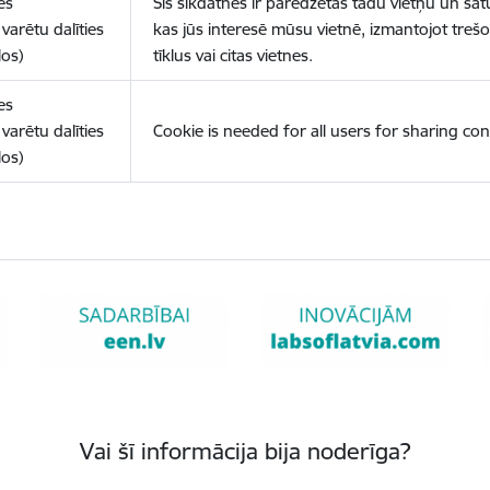
es
Šīs sīkdatnes ir paredzētas tādu vietņu un sat
varētu dalīties
kas jūs interesē mūsu vietnē, izmantojot treš
los)
tīklus vai citas vietnes.
es
varētu dalīties
Cookie is needed for all users for sharing con
los)
Vai šī informācija bija noderīga?