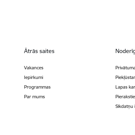
Kājene
Ātrās saites
Noderīg
Vakances
Privātuma
Iepirkumi
Piekļūsta
Programmas
Lapas kar
Par mums
Pieraksti
Sīkdatņu 