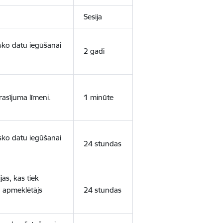
Sesija
isko datu iegūšanai
2 gadi
rasījuma līmeni.
1 minūte
isko datu iegūšanai
24 stundas
as, kas tiek
ā apmeklētājs
24 stundas