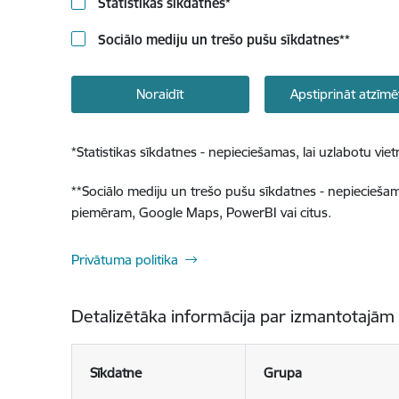
Statistikas sīkdatnes
*
Sociālo mediju un trešo pušu sīkdatnes
**
Noraidīt
Apstiprināt atzīmē
*
Statistikas sīkdatnes - nepieciešamas, lai uzlabotu v
**
Sociālo mediju un trešo pušu sīkdatnes - nepieciešamas
piemēram, Google Maps, PowerBI vai citus.
Privātuma politika
Detalizētāka informācija par izmantotajām
Sīkdatne
Grupa