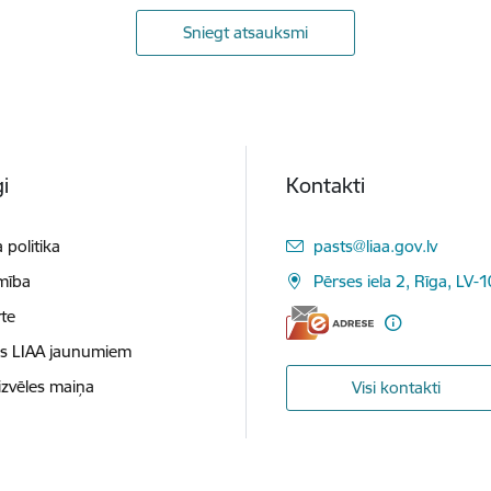
Sniegt atsauksmi
i
Kontakti
E-pasts:
 politika
pasts@liaa.gov.lv
mība
Pērses iela 2, Rīga, LV-
te
es LIAA jaunumiem
izvēles maiņa
Visi kontakti