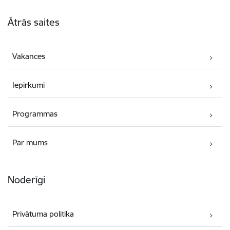
Kājene
Ātrās saites
Vakances
Iepirkumi
Programmas
Par mums
Noderīgi
Privātuma politika