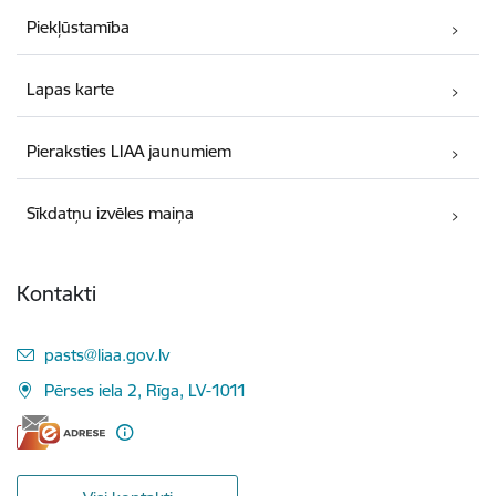
Piekļūstamība
Lapas karte
Pieraksties LIAA jaunumiem
Sīkdatņu izvēles maiņa
Kontakti
E-pasts:
pasts@liaa.gov.lv
Pērses iela 2, Rīga, LV-1011