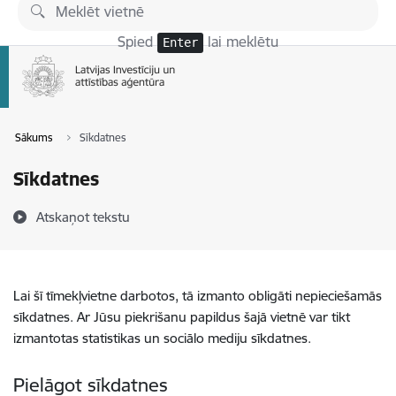
Pāriet uz lapas saturu
Spied
lai meklētu
Enter
Sākums
Sīkdatnes
Sīkdatnes
Atskaņot tekstu
Lai šī tīmekļvietne darbotos, tā izmanto obligāti nepieciešamās
sīkdatnes. Ar Jūsu piekrišanu papildus šajā vietnē var tikt
izmantotas statistikas un sociālo mediju sīkdatnes.
Pielāgot sīkdatnes