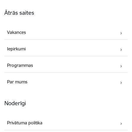
Kājene
Ātrās saites
Vakances
Iepirkumi
Programmas
Par mums
Noderīgi
Privātuma politika