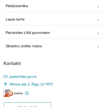
Piekļūstamība
Lapas karte
Pieraksties LIAA jaunumiem
Sīkdatņu izvēles maiņa
Kontakti
E-pasts:
pasts@liaa.gov.lv
Pērses iela 2, Rīga, LV-1011