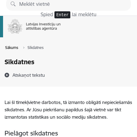
Pāriet uz lapas saturu
Spied
lai meklētu
Enter
Sākums
Sīkdatnes
Sīkdatnes
Atskaņot tekstu
Lai šī tīmekļvietne darbotos, tā izmanto obligāti nepieciešamās
sīkdatnes. Ar Jūsu piekrišanu papildus šajā vietnē var tikt
izmantotas statistikas un sociālo mediju sīkdatnes.
Pielāgot sīkdatnes