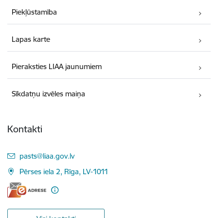
Piekļūstamība
Lapas karte
Pieraksties LIAA jaunumiem
Sīkdatņu izvēles maiņa
Kontakti
E-pasts:
pasts@liaa.gov.lv
Pērses iela 2, Rīga, LV-1011