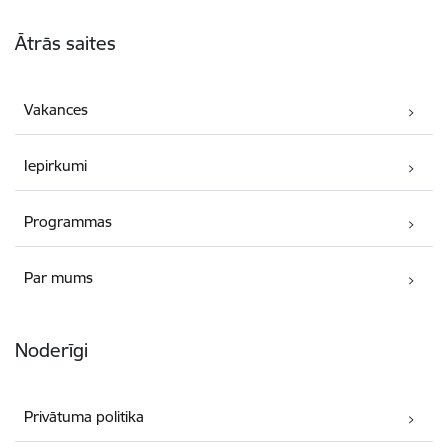
Kājene
Ātrās saites
Vakances
Iepirkumi
Programmas
Par mums
Noderīgi
Privātuma politika