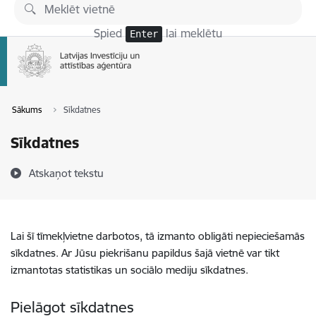
Pāriet uz lapas saturu
Spied
lai meklētu
Enter
Sākums
Sīkdatnes
Sīkdatnes
Atskaņot tekstu
Lai šī tīmekļvietne darbotos, tā izmanto obligāti nepieciešamās
sīkdatnes. Ar Jūsu piekrišanu papildus šajā vietnē var tikt
izmantotas statistikas un sociālo mediju sīkdatnes.
Pielāgot sīkdatnes