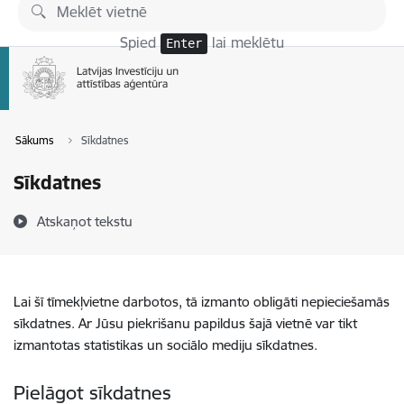
Pāriet uz lapas saturu
Spied
lai meklētu
Enter
Sākums
Sīkdatnes
Sīkdatnes
Atskaņot tekstu
Lai šī tīmekļvietne darbotos, tā izmanto obligāti nepieciešamās
sīkdatnes. Ar Jūsu piekrišanu papildus šajā vietnē var tikt
izmantotas statistikas un sociālo mediju sīkdatnes.
Pielāgot sīkdatnes