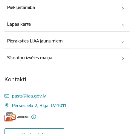
Piekļūstamība
Lapas karte
Pieraksties LIAA jaunumiem
Sīkdatņu izvēles maiņa
Kontakti
E-pasts:
pasts@liaa.gov.lv
Pērses iela 2, Rīga, LV-1011