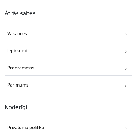
Kājene
Ātrās saites
Vakances
Iepirkumi
Programmas
Par mums
Noderīgi
Privātuma politika