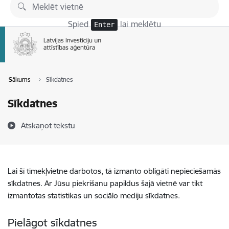
Pāriet uz lapas saturu
Spied
lai meklētu
Enter
Sākums
Sīkdatnes
Sīkdatnes
Atskaņot tekstu
Lai šī tīmekļvietne darbotos, tā izmanto obligāti nepieciešamās
sīkdatnes. Ar Jūsu piekrišanu papildus šajā vietnē var tikt
izmantotas statistikas un sociālo mediju sīkdatnes.
Pielāgot sīkdatnes