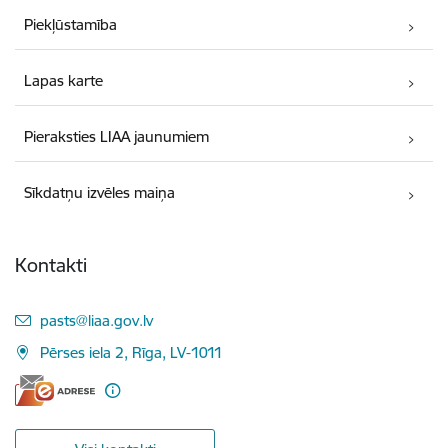
Piekļūstamība
Lapas karte
Pieraksties LIAA jaunumiem
Sīkdatņu izvēles maiņa
Kontakti
E-pasts:
pasts@liaa.gov.lv
Pērses iela 2, Rīga, LV-1011