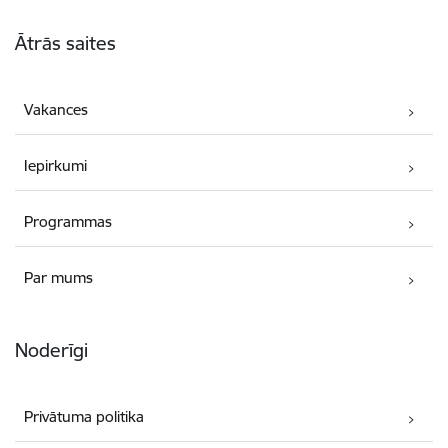
Kājene
Ātrās saites
Vakances
Iepirkumi
Programmas
Par mums
Noderīgi
Privātuma politika