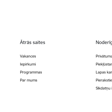
Kājene
Ātrās saites
Noderīg
Vakances
Privātuma
Iepirkumi
Piekļūsta
Programmas
Lapas kar
Par mums
Pieraksti
Sīkdatņu 