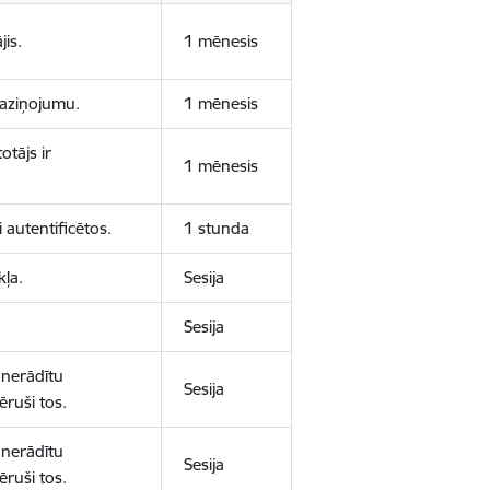
jis.
1 mēnesis
 paziņojumu.
1 mēnesis
otājs ir
1 mēnesis
 autentificētos.
1 stunda
kļa.
Sesija
Sesija
 nerādītu
Sesija
ēruši tos.
 nerādītu
Sesija
ēruši tos.