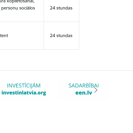
ura koplietošanai,
o personu sociālos
24 stundas
tent
24 stundas