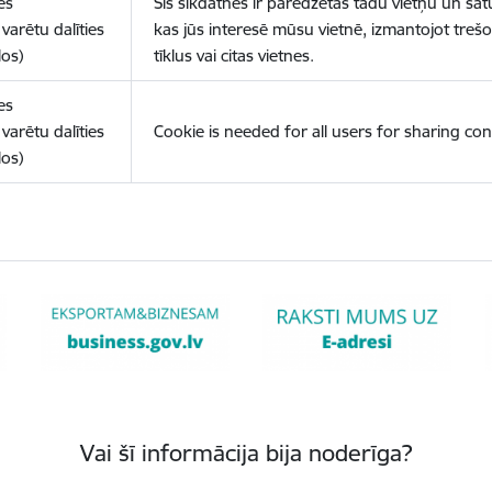
es
Šīs sīkdatnes ir paredzētas tādu vietņu un sat
varētu dalīties
kas jūs interesē mūsu vietnē, izmantojot treš
los)
tīklus vai citas vietnes.
es
varētu dalīties
Cookie is needed for all users for sharing con
los)
Vai šī informācija bija noderīga?