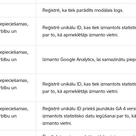
Reģistrē, ka tiek parādīts modālais logs.
nepieciešamas,
Reģistrē unikālu ID, kas tiek izmantots statist
arbību un
par to, kā apmeklētājs izmanto vietni.
nepieciešamas,
arbību un
Izmanto Google Analytics, lai samazinātu piep
nepieciešamas,
Reģistrē unikālu ID, kas tiek izmantots statist
arbību un
par to, kā apmeklētājs izmanto vietni.
nepieciešamas,
Reģistrē unikālu ID priekš jaunākās GA 4 versij
arbību un
izmantots statistisko datu iegūšanai par to, k
izmanto vietni.