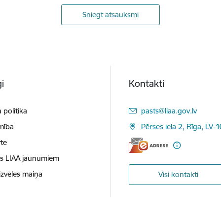
Sniegt atsauksmi
i
Kontakti
E-pasts:
 politika
pasts@liaa.gov.lv
mība
Pērses iela 2, Rīga, LV-
te
es LIAA jaunumiem
izvēles maiņa
Visi kontakti