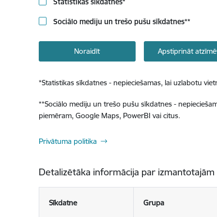
Statistikas sīkdatnes
*
Sociālo mediju un trešo pušu sīkdatnes
**
Noraidīt
Apstiprināt atzīmē
*
Statistikas sīkdatnes - nepieciešamas, lai uzlabotu v
**
Sociālo mediju un trešo pušu sīkdatnes - nepieciešamas
piemēram, Google Maps, PowerBI vai citus.
Privātuma politika
Detalizētāka informācija par izmantotajām
Sīkdatne
Grupa