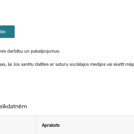
tās
ietnes darbību un pakalpojumus.
, lai Jūs varētu dalīties ar saturu sociālajos medijos vai skatīt mā
 sīkdatnēm
Apraksts