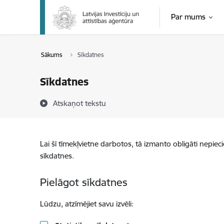
Pāriet uz lapas saturu
Par mums
Sākums
Sīkdatnes
Sīkdatnes
Atskaņot tekstu
Lai šī tīmekļvietne darbotos, tā izmanto obligāti nepiec
sīkdatnes.
Pielāgot sīkdatnes
Lūdzu, atzīmējiet savu izvēli: