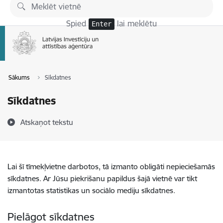
Pāriet uz lapas saturu
Spied
lai meklētu
Enter
Sākums
Sīkdatnes
Sīkdatnes
Atskaņot tekstu
Lai šī tīmekļvietne darbotos, tā izmanto obligāti nepieciešamās
sīkdatnes. Ar Jūsu piekrišanu papildus šajā vietnē var tikt
izmantotas statistikas un sociālo mediju sīkdatnes.
Pielāgot sīkdatnes