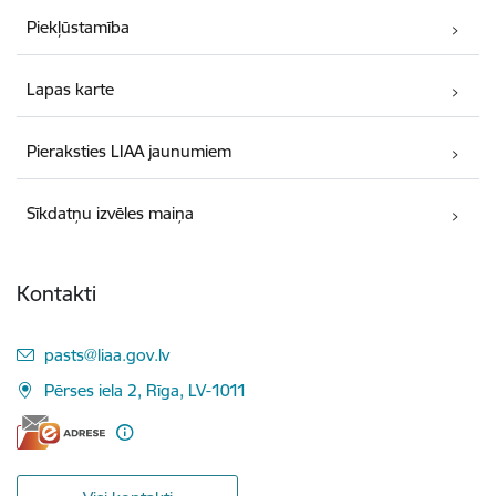
Piekļūstamība
Lapas karte
Pieraksties LIAA jaunumiem
Sīkdatņu izvēles maiņa
Kontakti
E-pasts:
pasts@liaa.gov.lv
Pērses iela 2, Rīga, LV-1011