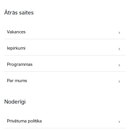
Kājene
Ātrās saites
Vakances
Iepirkumi
Programmas
Par mums
Noderīgi
Privātuma politika