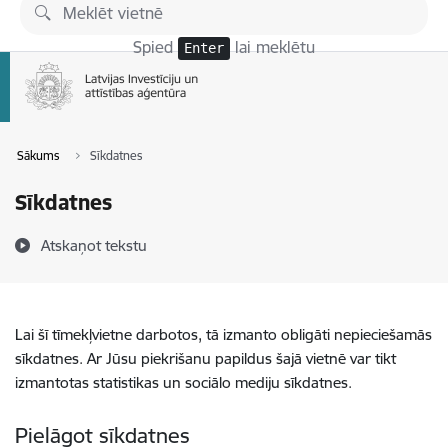
Pāriet uz lapas saturu
Spied
lai meklētu
Enter
Sākums
Sīkdatnes
Sīkdatnes
Atskaņot tekstu
Lai šī tīmekļvietne darbotos, tā izmanto obligāti nepieciešamās
sīkdatnes. Ar Jūsu piekrišanu papildus šajā vietnē var tikt
izmantotas statistikas un sociālo mediju sīkdatnes.
Pielāgot sīkdatnes