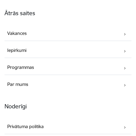
Kājene
Ātrās saites
Vakances
Iepirkumi
Programmas
Par mums
Noderīgi
Privātuma politika