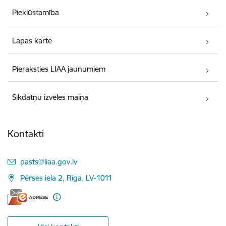
Piekļūstamība
Lapas karte
Pieraksties LIAA jaunumiem
Sīkdatņu izvēles maiņa
Kontakti
E-pasts:
pasts@liaa.gov.lv
Pērses iela 2, Rīga, LV-1011