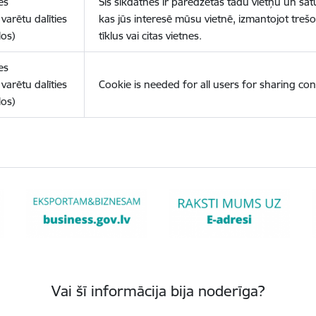
es
Šīs sīkdatnes ir paredzētas tādu vietņu un sat
varētu dalīties
kas jūs interesē mūsu vietnē, izmantojot treš
los)
tīklus vai citas vietnes.
es
varētu dalīties
Cookie is needed for all users for sharing con
los)
Vai šī informācija bija noderīga?