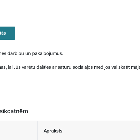
tās
ietnes darbību un pakalpojumus.
, lai Jūs varētu dalīties ar saturu sociālajos medijos vai skatīt mā
 sīkdatnēm
Apraksts