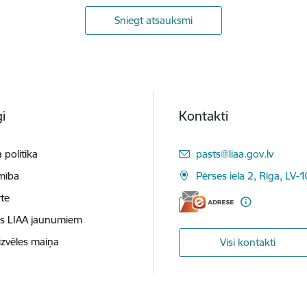
Sniegt atsauksmi
i
Kontakti
E-pasts:
 politika
pasts@liaa.gov.lv
mība
Pērses iela 2, Rīga, LV-
te
es LIAA jaunumiem
izvēles maiņa
Visi kontakti