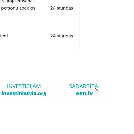
ura koplietošanai,
o personu sociālos
24 stundas
tent
24 stundas