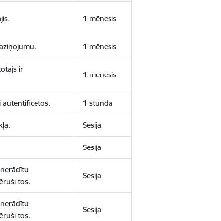
jis.
1 mēnesis
 paziņojumu.
1 mēnesis
otājs ir
1 mēnesis
 autentificētos.
1 stunda
kļa.
Sesija
Sesija
 nerādītu
Sesija
ēruši tos.
 nerādītu
Sesija
ēruši tos.