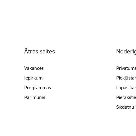
Kājene
Ātrās saites
Noderīg
Vakances
Privātuma
Iepirkumi
Piekļūsta
Programmas
Lapas kar
Par mums
Pieraksti
Sīkdatņu 