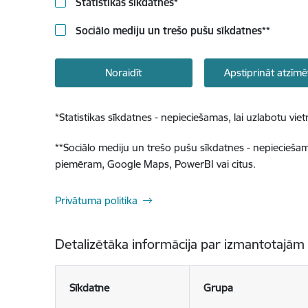
Statistikas sīkdatnes
*
Sociālo mediju un trešo pušu sīkdatnes
**
Noraidīt
Apstiprināt atzīmē
*
Statistikas sīkdatnes - nepieciešamas, lai uzlabotu v
**
Sociālo mediju un trešo pušu sīkdatnes - nepieciešamas
piemēram, Google Maps, PowerBI vai citus.
Privātuma politika
Detalizētāka informācija par izmantotajām
Sīkdatne
Grupa