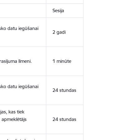
Sesija
isko datu iegūšanai
2 gadi
rasījuma līmeni.
1 minūte
isko datu iegūšanai
24 stundas
as, kas tiek
ā apmeklētājs
24 stundas