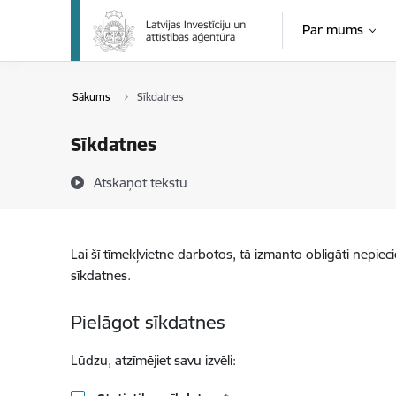
Pāriet uz lapas saturu
Par mums
Sākums
Sīkdatnes
Sīkdatnes
Atskaņot tekstu
Lai šī tīmekļvietne darbotos, tā izmanto obligāti nepiec
sīkdatnes.
Pielāgot sīkdatnes
Lūdzu, atzīmējiet savu izvēli: