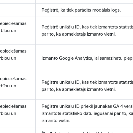
Reģistrē, ka tiek parādīts modālais logs.
nepieciešamas,
Reģistrē unikālu ID, kas tiek izmantots statist
arbību un
par to, kā apmeklētājs izmanto vietni.
nepieciešamas,
arbību un
Izmanto Google Analytics, lai samazinātu piep
nepieciešamas,
Reģistrē unikālu ID, kas tiek izmantots statist
arbību un
par to, kā apmeklētājs izmanto vietni.
nepieciešamas,
Reģistrē unikālu ID priekš jaunākās GA 4 versij
arbību un
izmantots statistisko datu iegūšanai par to, k
izmanto vietni.