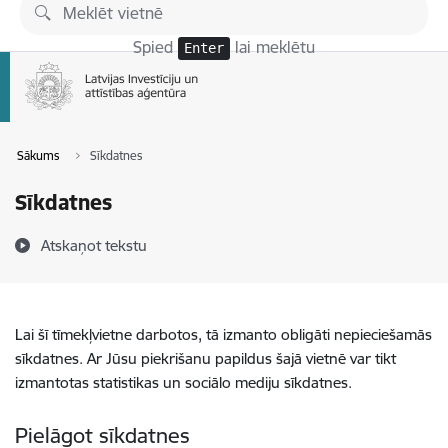
Pāriet uz lapas saturu
Spied
lai meklētu
Enter
Sākums
Sīkdatnes
Sīkdatnes
Atskaņot tekstu
Lai šī tīmekļvietne darbotos, tā izmanto obligāti nepieciešamās
sīkdatnes. Ar Jūsu piekrišanu papildus šajā vietnē var tikt
izmantotas statistikas un sociālo mediju sīkdatnes.
Pielāgot sīkdatnes