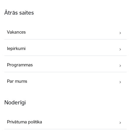
Kājene
Ātrās saites
Vakances
Iepirkumi
Programmas
Par mums
Noderīgi
Privātuma politika