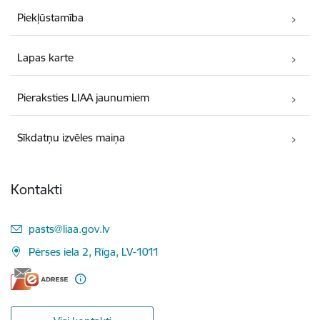
Piekļūstamība
Lapas karte
Pieraksties LIAA jaunumiem
Sīkdatņu izvēles maiņa
Kontakti
E-pasts:
pasts@liaa.gov.lv
Pērses iela 2, Rīga, LV-1011