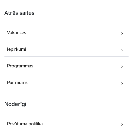
Kājene
Ātrās saites
Vakances
Iepirkumi
Programmas
Par mums
Noderīgi
Privātuma politika