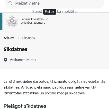
Pāriet uz lapas saturu
Spied
lai meklētu
Enter
Sākums
Sīkdatnes
Sīkdatnes
Atskaņot tekstu
Lai šī tīmekļvietne darbotos, tā izmanto obligāti nepieciešamās
sīkdatnes. Ar Jūsu piekrišanu papildus šajā vietnē var tikt
izmantotas statistikas un sociālo mediju sīkdatnes.
Pielāgot sīkdatnes