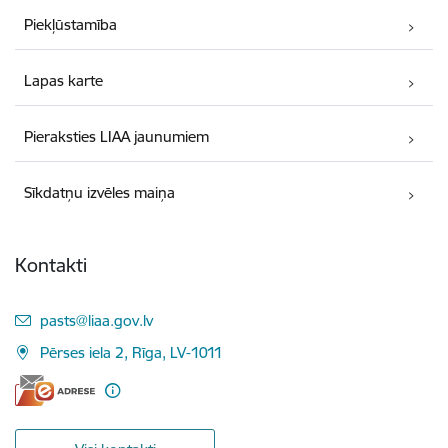
Piekļūstamība
Lapas karte
Pieraksties LIAA jaunumiem
Sīkdatņu izvēles maiņa
Kontakti
E-pasts:
pasts@liaa.gov.lv
Pērses iela 2, Rīga, LV-1011