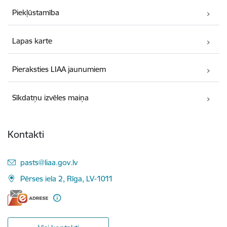
Piekļūstamība
Lapas karte
Pieraksties LIAA jaunumiem
Sīkdatņu izvēles maiņa
Kontakti
E-pasts:
pasts@liaa.gov.lv
Pērses iela 2, Rīga, LV-1011