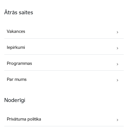
Kājene
Ātrās saites
Vakances
Iepirkumi
Programmas
Par mums
Noderīgi
Privātuma politika