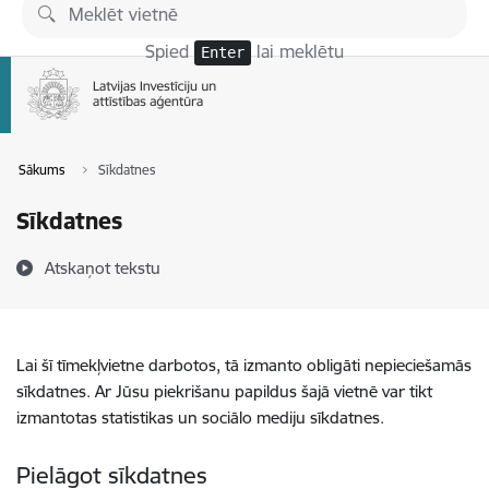
Pāriet uz lapas saturu
Spied
lai meklētu
Enter
Sākums
Sīkdatnes
Sīkdatnes
Atskaņot tekstu
Lai šī tīmekļvietne darbotos, tā izmanto obligāti nepieciešamās
sīkdatnes. Ar Jūsu piekrišanu papildus šajā vietnē var tikt
izmantotas statistikas un sociālo mediju sīkdatnes.
Pielāgot sīkdatnes