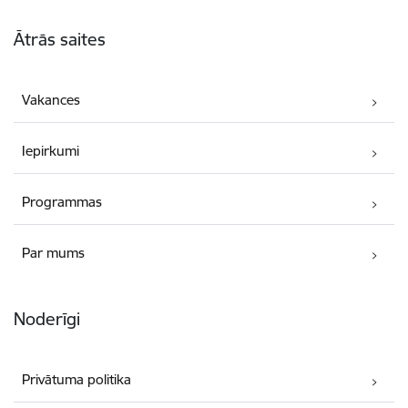
Kājene
Ātrās saites
Vakances
Iepirkumi
Programmas
Par mums
Noderīgi
Privātuma politika