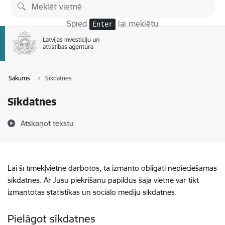
Pāriet uz lapas saturu
Spied
lai meklētu
Enter
Sākums
Sīkdatnes
Sīkdatnes
Atskaņot tekstu
Lai šī tīmekļvietne darbotos, tā izmanto obligāti nepieciešamās
sīkdatnes. Ar Jūsu piekrišanu papildus šajā vietnē var tikt
izmantotas statistikas un sociālo mediju sīkdatnes.
Pielāgot sīkdatnes