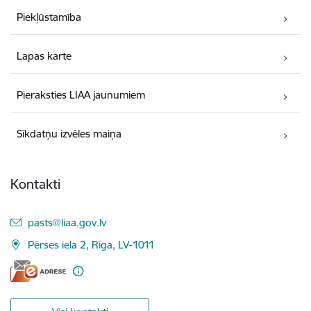
Piekļūstamība
Lapas karte
Pieraksties LIAA jaunumiem
Sīkdatņu izvēles maiņa
Kontakti
E-pasts:
pasts@liaa.gov.lv
Pērses iela 2, Rīga, LV-1011