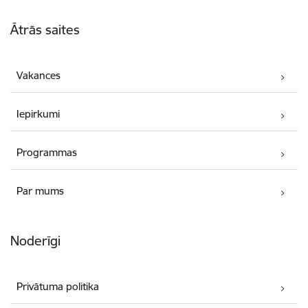
Kājene
Ātrās saites
Vakances
Iepirkumi
Programmas
Par mums
Noderīgi
Privātuma politika