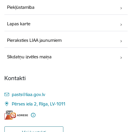
Piekļūstamība
Lapas karte
Pieraksties LIAA jaunumiem
Sīkdatņu izvēles maiņa
Kontakti
E-pasts:
pasts@liaa.gov.lv
Pērses iela 2, Rīga, LV-1011