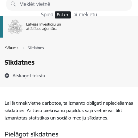
Pāriet uz lapas saturu
Spied
lai meklētu
Enter
Sākums
Sīkdatnes
Sīkdatnes
Atskaņot tekstu
Lai šī tīmekļvietne darbotos, tā izmanto obligāti nepieciešamās
sīkdatnes. Ar Jūsu piekrišanu papildus šajā vietnē var tikt
izmantotas statistikas un sociālo mediju sīkdatnes.
Pielāgot sīkdatnes