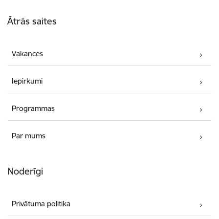
Kājene
Ātrās saites
Vakances
Iepirkumi
Programmas
Par mums
Noderīgi
Privātuma politika