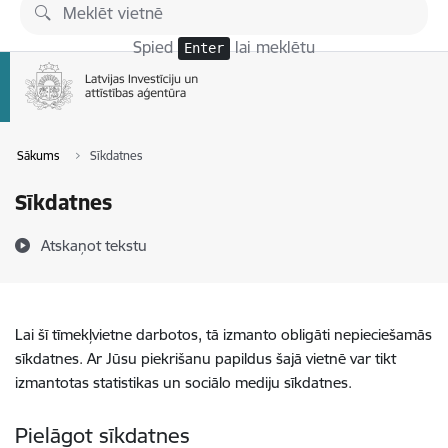
Pāriet uz lapas saturu
Spied
lai meklētu
Enter
Sākums
Sīkdatnes
Sīkdatnes
Atskaņot tekstu
Lai šī tīmekļvietne darbotos, tā izmanto obligāti nepieciešamās
sīkdatnes. Ar Jūsu piekrišanu papildus šajā vietnē var tikt
izmantotas statistikas un sociālo mediju sīkdatnes.
Pielāgot sīkdatnes