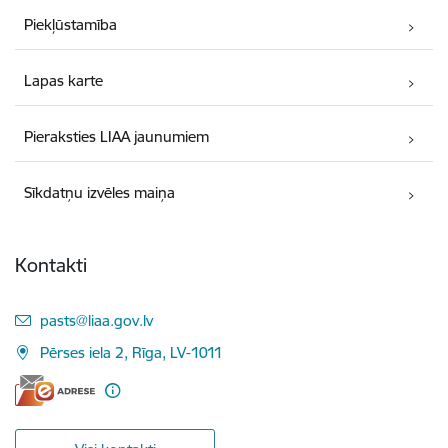
Piekļūstamība
Lapas karte
Pieraksties LIAA jaunumiem
Sīkdatņu izvēles maiņa
Kontakti
E-pasts:
pasts@liaa.gov.lv
Pērses iela 2, Rīga, LV-1011