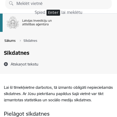
Pāriet uz lapas saturu
Spied
lai meklētu
Enter
Sākums
Sīkdatnes
Sīkdatnes
Atskaņot tekstu
Lai šī tīmekļvietne darbotos, tā izmanto obligāti nepieciešamās
sīkdatnes. Ar Jūsu piekrišanu papildus šajā vietnē var tikt
izmantotas statistikas un sociālo mediju sīkdatnes.
Pielāgot sīkdatnes