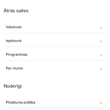
Kājene
Ātrās saites
Vakances
Iepirkumi
Programmas
Par mums
Noderīgi
Privātuma politika