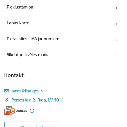
Piekļūstamība
Lapas karte
Pieraksties LIAA jaunumiem
Sīkdatņu izvēles maiņa
Kontakti
E-pasts:
pasts@liaa.gov.lv
Pērses iela 2, Rīga, LV-1011