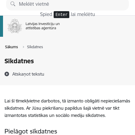
Pāriet uz lapas saturu
Spied
lai meklētu
Enter
Sākums
Sīkdatnes
Sīkdatnes
Atskaņot tekstu
Lai šī tīmekļvietne darbotos, tā izmanto obligāti nepieciešamās
sīkdatnes. Ar Jūsu piekrišanu papildus šajā vietnē var tikt
izmantotas statistikas un sociālo mediju sīkdatnes.
Pielāgot sīkdatnes