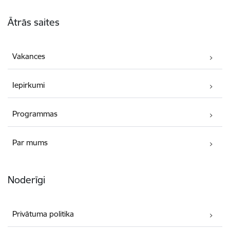
Kājene
Ātrās saites
Vakances
Iepirkumi
Programmas
Par mums
Noderīgi
Privātuma politika