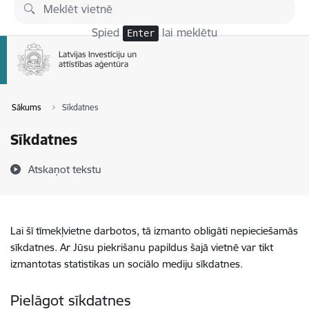
Pāriet uz lapas saturu
Spied
lai meklētu
Enter
Sākums
Sīkdatnes
Sīkdatnes
Atskaņot tekstu
Lai šī tīmekļvietne darbotos, tā izmanto obligāti nepieciešamās
sīkdatnes. Ar Jūsu piekrišanu papildus šajā vietnē var tikt
izmantotas statistikas un sociālo mediju sīkdatnes.
Pielāgot sīkdatnes