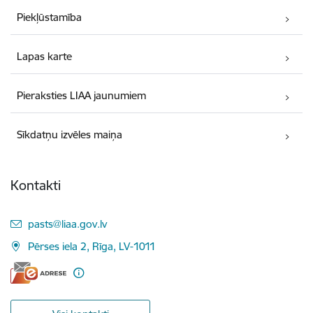
Piekļūstamība
Lapas karte
Pieraksties LIAA jaunumiem
Sīkdatņu izvēles maiņa
Kontakti
E-pasts:
pasts@liaa.gov.lv
Pērses iela 2, Rīga, LV-1011