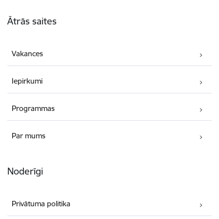
Kājene
Ātrās saites
Vakances
Iepirkumi
Programmas
Par mums
Noderīgi
Privātuma politika