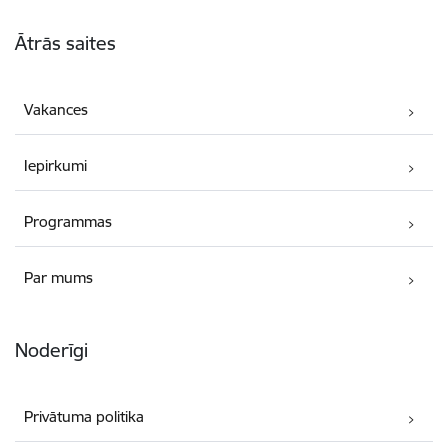
Kājene
Ātrās saites
Vakances
Iepirkumi
Programmas
Par mums
Noderīgi
Privātuma politika