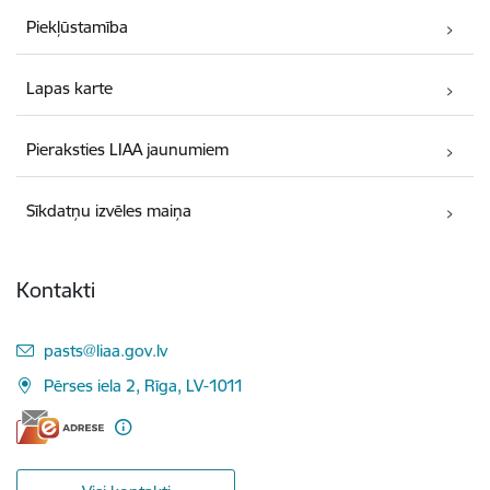
Piekļūstamība
Lapas karte
Pieraksties LIAA jaunumiem
Sīkdatņu izvēles maiņa
Kontakti
E-pasts:
pasts@liaa.gov.lv
Pērses iela 2, Rīga, LV-1011