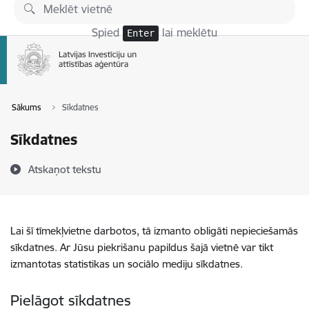
Pāriet uz lapas saturu
Spied
lai meklētu
Enter
Sākums
Sīkdatnes
Sīkdatnes
Atskaņot tekstu
Lai šī tīmekļvietne darbotos, tā izmanto obligāti nepieciešamās
sīkdatnes. Ar Jūsu piekrišanu papildus šajā vietnē var tikt
izmantotas statistikas un sociālo mediju sīkdatnes.
Pielāgot sīkdatnes