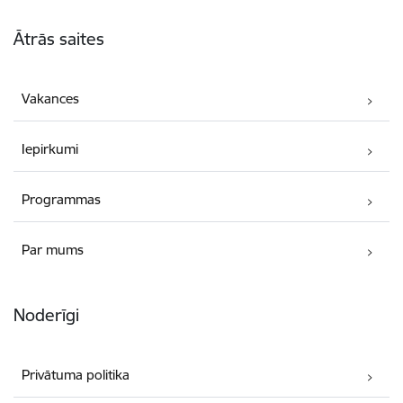
Kājene
Ātrās saites
Vakances
Iepirkumi
Programmas
Par mums
Noderīgi
Privātuma politika