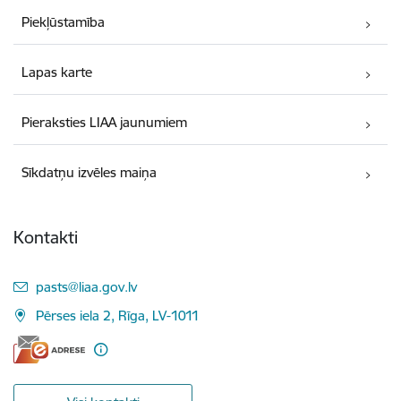
Piekļūstamība
Lapas karte
Pieraksties LIAA jaunumiem
Sīkdatņu izvēles maiņa
Kontakti
E-pasts:
pasts@liaa.gov.lv
Pērses iela 2, Rīga, LV-1011