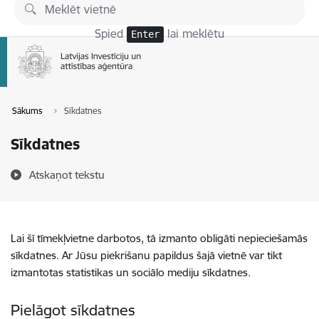
Pāriet uz lapas saturu
Spied
lai meklētu
Enter
Sākums
Sīkdatnes
Sīkdatnes
Atskaņot tekstu
Lai šī tīmekļvietne darbotos, tā izmanto obligāti nepieciešamās
sīkdatnes. Ar Jūsu piekrišanu papildus šajā vietnē var tikt
izmantotas statistikas un sociālo mediju sīkdatnes.
Pielāgot sīkdatnes