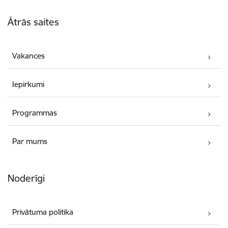
Kājene
Ātrās saites
Vakances
Iepirkumi
Programmas
Par mums
Noderīgi
Privātuma politika