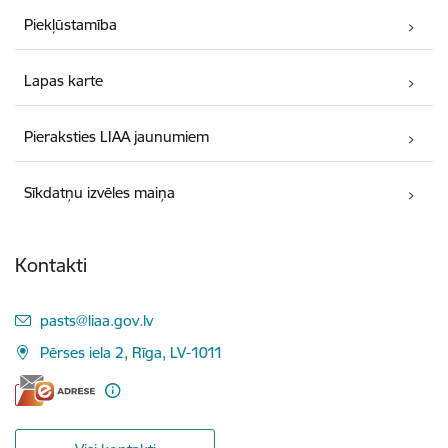
Piekļūstamība
Lapas karte
Pieraksties LIAA jaunumiem
Sīkdatņu izvēles maiņa
Kontakti
E-pasts:
pasts@liaa.gov.lv
Pērses iela 2, Rīga, LV-1011