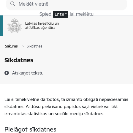
Pāriet uz lapas saturu
Spied
lai meklētu
Enter
Sākums
Sīkdatnes
Sīkdatnes
Atskaņot tekstu
Lai šī tīmekļvietne darbotos, tā izmanto obligāti nepieciešamās
sīkdatnes. Ar Jūsu piekrišanu papildus šajā vietnē var tikt
izmantotas statistikas un sociālo mediju sīkdatnes.
Pielāgot sīkdatnes