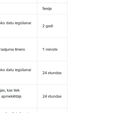
Sesija
isko datu iegūšanai
2 gadi
rasījuma līmeni.
1 minūte
isko datu iegūšanai
24 stundas
as, kas tiek
ā apmeklētājs
24 stundas