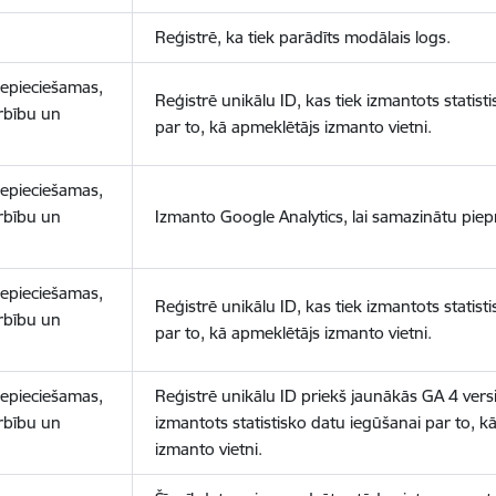
Reģistrē, ka tiek parādīts modālais logs.
nepieciešamas,
Reģistrē unikālu ID, kas tiek izmantots statist
arbību un
par to, kā apmeklētājs izmanto vietni.
nepieciešamas,
arbību un
Izmanto Google Analytics, lai samazinātu piep
nepieciešamas,
Reģistrē unikālu ID, kas tiek izmantots statist
arbību un
par to, kā apmeklētājs izmanto vietni.
nepieciešamas,
Reģistrē unikālu ID priekš jaunākās GA 4 versij
arbību un
izmantots statistisko datu iegūšanai par to, k
izmanto vietni.