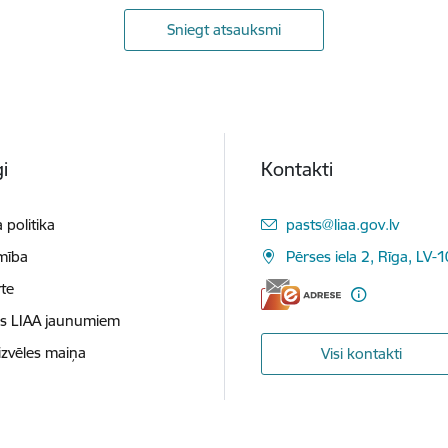
Sniegt atsauksmi
i
Kontakti
E-pasts:
 politika
pasts@liaa.gov.lv
mība
Pērses iela 2, Rīga, LV-
te
es LIAA jaunumiem
izvēles maiņa
Visi kontakti