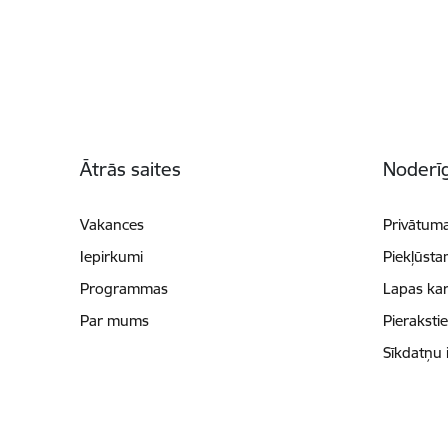
Kājene
Ātrās saites
Noderīg
Vakances
Privātuma
Iepirkumi
Piekļūsta
Programmas
Lapas kar
Par mums
Pieraksti
Sīkdatņu 