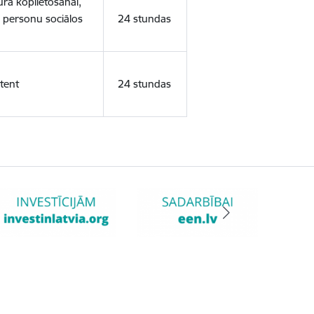
ura koplietošanai,
o personu sociālos
24 stundas
tent
24 stundas