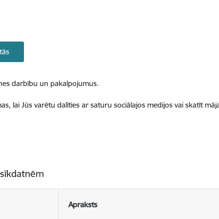
tās
ietnes darbību un pakalpojumus.
, lai Jūs varētu dalīties ar saturu sociālajos medijos vai skatīt mā
 sīkdatnēm
Apraksts