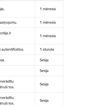
jis.
1 mēnesis
 paziņojumu.
1 mēnesis
otājs ir
1 mēnesis
 autentificētos.
1 stunda
kļa.
Sesija
Sesija
 nerādītu
Sesija
ēruši tos.
 nerādītu
Sesija
ēruši tos.