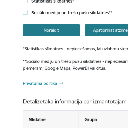
Statistikas sīkdatnes
*
Sociālo mediju un trešo pušu sīkdatnes
**
Noraidīt
Apstiprināt atzīmē
*
Statistikas sīkdatnes - nepieciešamas, lai uzlabotu v
**
Sociālo mediju un trešo pušu sīkdatnes - nepieciešamas
piemēram, Google Maps, PowerBI vai citus.
Privātuma politika
Detalizētāka informācija par izmantotajām
Sīkdatne
Grupa