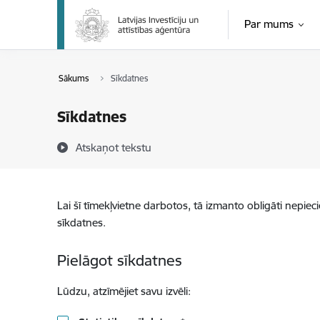
Pāriet uz lapas saturu
Par mums
Sākums
Sīkdatnes
Sīkdatnes
Atskaņot tekstu
Lai šī tīmekļvietne darbotos, tā izmanto obligāti nepiec
sīkdatnes.
Pielāgot sīkdatnes
Lūdzu, atzīmējiet savu izvēli: