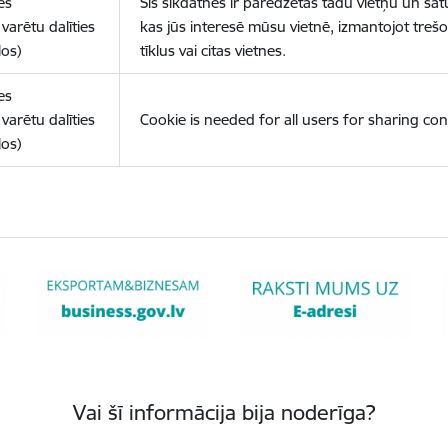
es
Šīs sīkdatnes ir paredzētas tādu vietņu un sat
varētu dalīties
kas jūs interesē mūsu vietnē, izmantojot treš
los)
tīklus vai citas vietnes.
es
varētu dalīties
Cookie is needed for all users for sharing con
los)
Vai šī informācija bija noderīga?