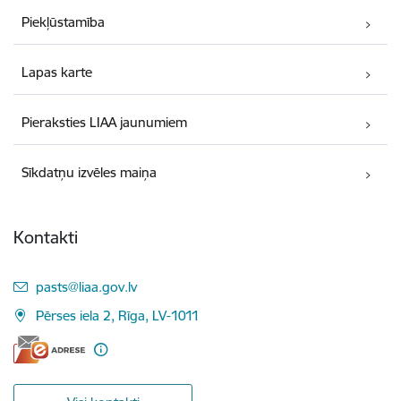
Piekļūstamība
Lapas karte
Pieraksties LIAA jaunumiem
Sīkdatņu izvēles maiņa
Kontakti
E-pasts:
pasts@liaa.gov.lv
Pērses iela 2, Rīga, LV-1011