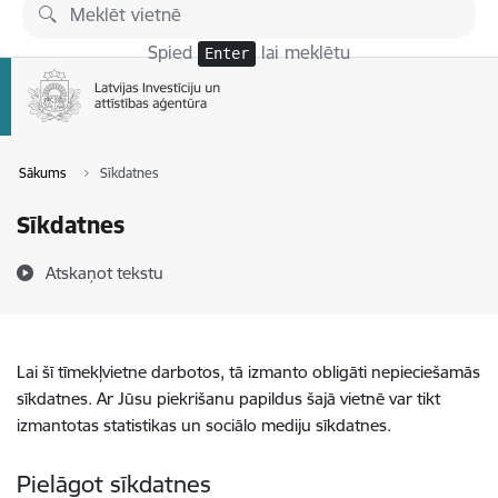
Pāriet uz lapas saturu
Spied
lai meklētu
Enter
Sākums
Sīkdatnes
Sīkdatnes
Atskaņot tekstu
Lai šī tīmekļvietne darbotos, tā izmanto obligāti nepieciešamās
sīkdatnes. Ar Jūsu piekrišanu papildus šajā vietnē var tikt
izmantotas statistikas un sociālo mediju sīkdatnes.
Pielāgot sīkdatnes