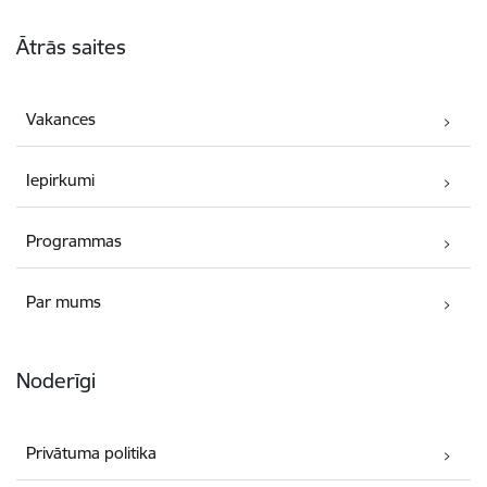
Kājene
Ātrās saites
Vakances
Iepirkumi
Programmas
Par mums
Noderīgi
Privātuma politika