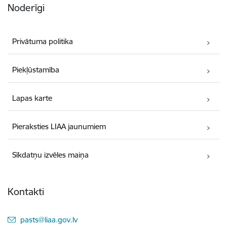
Noderīgi
Privātuma politika
Piekļūstamība
Lapas karte
Pieraksties LIAA jaunumiem
Sīkdatņu izvēles maiņa
Kontakti
E-pasts:
pasts@liaa.gov.lv