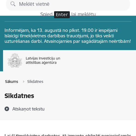
Pāriet uz lapas saturu
Izmaiņas
Spied
lai meklētu
Enter
Informējam, ka 13. augustā no plkst. 19.00 ir iespējami
īslaicīgi tīmekļvietnes darbības traucējumi, jo tiks veikti
uzturēšanas darbi. Atvainojamies par sagādātajām neērtībām!
Sākums
Sīkdatnes
Sīkdatnes
Atskaņot tekstu
Lai šī tīmekļvietne darbotos, tā izmanto obligāti nepieciešamās