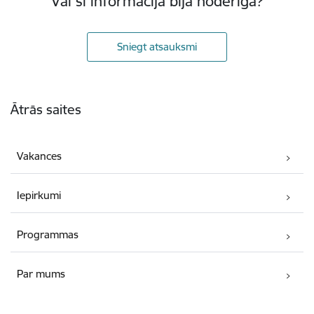
Vai šī informācija bija noderīga?
Sniegt atsauksmi
Kājene
Ātrās saites
Vakances
Iepirkumi
Programmas
Par mums