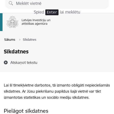
Pāriet uz lapas saturu
Spied
lai meklētu
Enter
Sākums
Sīkdatnes
Sīkdatnes
Atskaņot tekstu
Lai šī tīmekļvietne darbotos, tā izmanto obligāti nepieciešamās
sīkdatnes. Ar Jūsu piekrišanu papildus šajā vietnē var tikt
izmantotas statistikas un sociālo mediju sīkdatnes.
Pielāgot sīkdatnes