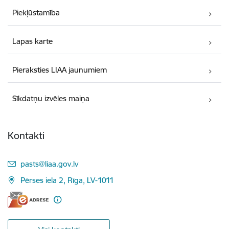
Piekļūstamība
Lapas karte
Pieraksties LIAA jaunumiem
Sīkdatņu izvēles maiņa
Kontakti
E-pasts:
pasts@liaa.gov.lv
Pērses iela 2, Rīga, LV-1011