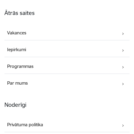
Kājene
Ātrās saites
Vakances
Iepirkumi
Programmas
Par mums
Noderīgi
Privātuma politika