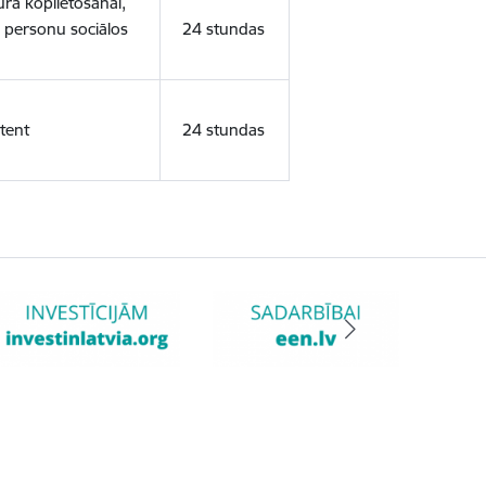
ura koplietošanai,
o personu sociālos
24 stundas
tent
24 stundas