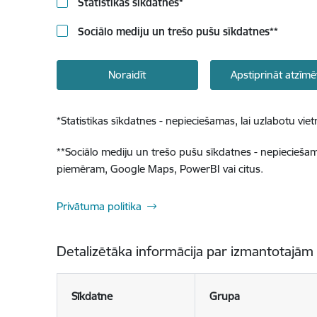
Statistikas sīkdatnes
*
Sociālo mediju un trešo pušu sīkdatnes
**
Noraidīt
Apstiprināt atzīmē
*
Statistikas sīkdatnes - nepieciešamas, lai uzlabotu v
**
Sociālo mediju un trešo pušu sīkdatnes - nepieciešamas
piemēram, Google Maps, PowerBI vai citus.
Privātuma politika
Detalizētāka informācija par izmantotajām
Sīkdatne
Grupa