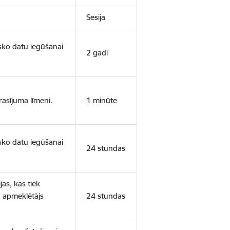
Sesija
isko datu iegūšanai
2 gadi
rasījuma līmeni.
1 minūte
isko datu iegūšanai
24 stundas
as, kas tiek
ā apmeklētājs
24 stundas