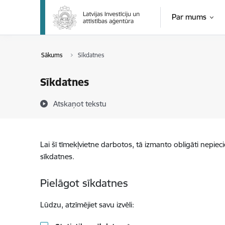
Pāriet uz lapas saturu
Par mums
Sākums
Sīkdatnes
Sīkdatnes
Atskaņot tekstu
Lai šī tīmekļvietne darbotos, tā izmanto obligāti nepiec
sīkdatnes.
Pielāgot sīkdatnes
Lūdzu, atzīmējiet savu izvēli: