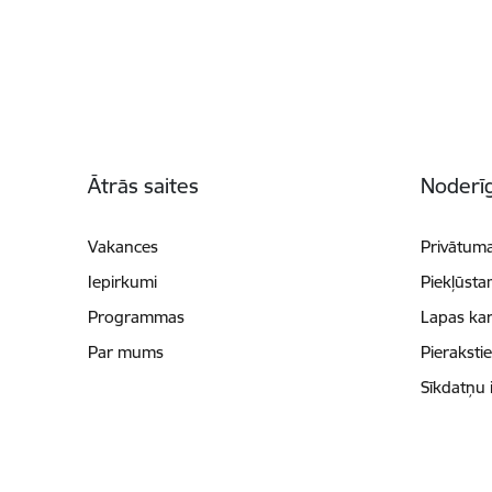
Kājene
Ātrās saites
Noderīg
Vakances
Privātuma
Iepirkumi
Piekļūsta
Programmas
Lapas kar
Par mums
Pieraksti
Sīkdatņu 