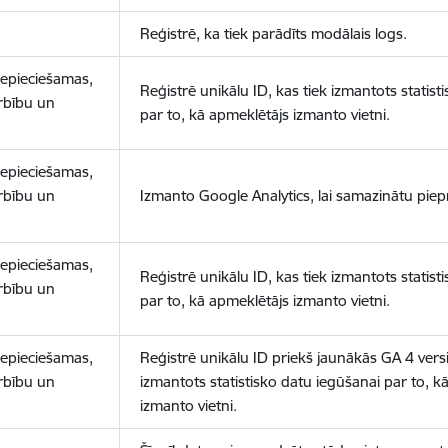
Reģistrē, ka tiek parādīts modālais logs.
nepieciešamas,
Reģistrē unikālu ID, kas tiek izmantots statist
arbību un
par to, kā apmeklētājs izmanto vietni.
nepieciešamas,
arbību un
Izmanto Google Analytics, lai samazinātu piep
nepieciešamas,
Reģistrē unikālu ID, kas tiek izmantots statist
arbību un
par to, kā apmeklētājs izmanto vietni.
nepieciešamas,
Reģistrē unikālu ID priekš jaunākās GA 4 versij
arbību un
izmantots statistisko datu iegūšanai par to, k
izmanto vietni.