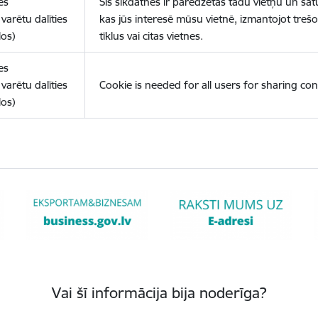
es
Šīs sīkdatnes ir paredzētas tādu vietņu un sat
varētu dalīties
kas jūs interesē mūsu vietnē, izmantojot treš
los)
tīklus vai citas vietnes.
es
varētu dalīties
Cookie is needed for all users for sharing con
los)
Vai šī informācija bija noderīga?