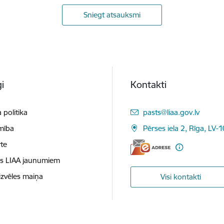
Sniegt atsauksmi
i
Kontakti
E-pasts:
 politika
pasts@liaa.gov.lv
mība
Pērses iela 2, Rīga, LV-
te
es LIAA jaunumiem
izvēles maiņa
Visi kontakti