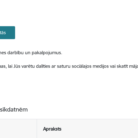
tās
ietnes darbību un pakalpojumus.
, lai Jūs varētu dalīties ar saturu sociālajos medijos vai skatīt mā
 sīkdatnēm
Apraksts