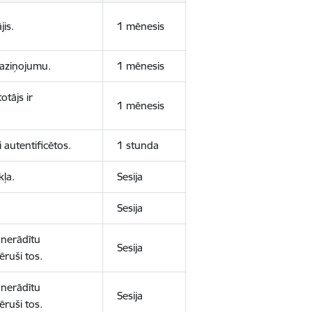
jis.
1 mēnesis
 paziņojumu.
1 mēnesis
otājs ir
1 mēnesis
 autentificētos.
1 stunda
kļa.
Sesija
Sesija
 nerādītu
Sesija
ēruši tos.
 nerādītu
Sesija
ēruši tos.