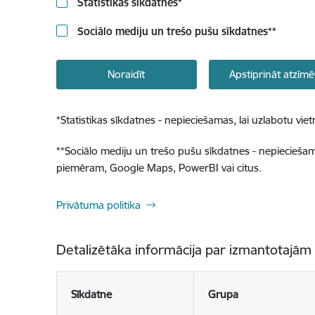
Statistikas sīkdatnes
*
Sociālo mediju un trešo pušu sīkdatnes
**
Noraidīt
Apstiprināt atzīmē
*
Statistikas sīkdatnes - nepieciešamas, lai uzlabotu v
**
Sociālo mediju un trešo pušu sīkdatnes - nepieciešamas
piemēram, Google Maps, PowerBI vai citus.
Privātuma politika
Detalizētāka informācija par izmantotajām
Sīkdatne
Grupa