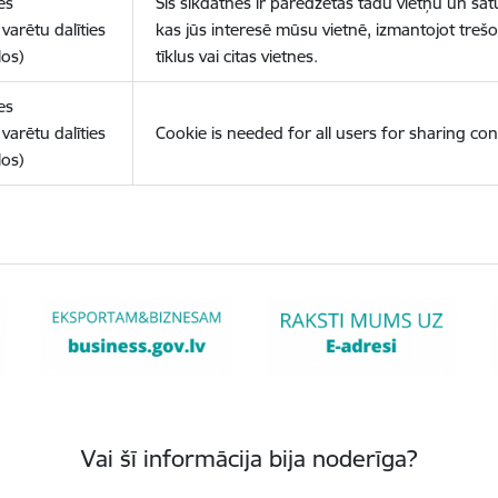
es
Šīs sīkdatnes ir paredzētas tādu vietņu un sat
varētu dalīties
kas jūs interesē mūsu vietnē, izmantojot treš
los)
tīklus vai citas vietnes.
es
varētu dalīties
Cookie is needed for all users for sharing con
los)
Vai šī informācija bija noderīga?