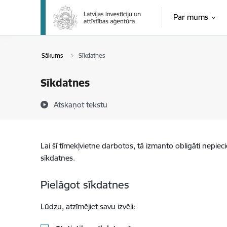
Pāriet uz lapas saturu
Par mums
Sākums
Sīkdatnes
Sīkdatnes
Atskaņot tekstu
Lai šī tīmekļvietne darbotos, tā izmanto obligāti nepiec
sīkdatnes.
Pielāgot sīkdatnes
Lūdzu, atzīmējiet savu izvēli: