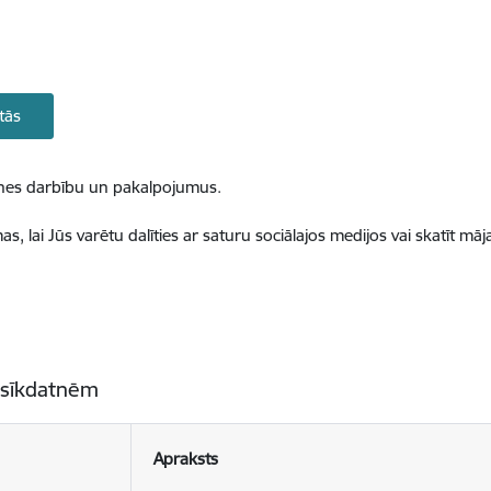
tās
ietnes darbību un pakalpojumus.
, lai Jūs varētu dalīties ar saturu sociālajos medijos vai skatīt mā
 sīkdatnēm
Apraksts