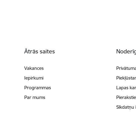
Kājene
Ātrās saites
Noderīg
Vakances
Privātuma
Iepirkumi
Piekļūsta
Programmas
Lapas kar
Par mums
Pieraksti
Sīkdatņu 