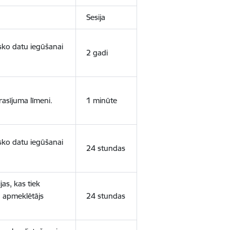
Sesija
isko datu iegūšanai
2 gadi
rasījuma līmeni.
1 minūte
isko datu iegūšanai
24 stundas
as, kas tiek
ā apmeklētājs
24 stundas