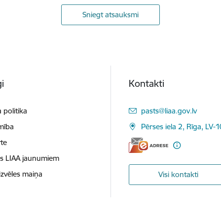
Sniegt atsauksmi
i
Kontakti
E-pasts:
 politika
pasts@liaa.gov.lv
mība
Pērses iela 2, Rīga, LV-
te
es LIAA jaunumiem
izvēles maiņa
Visi kontakti