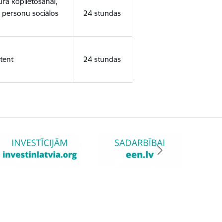
ura koplietošanai,
o personu sociālos
24 stundas
tent
24 stundas