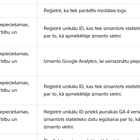
Reģistrē, ka tiek parādīts modālais logs.
nepieciešamas,
Reģistrē unikālu ID, kas tiek izmantots statist
arbību un
par to, kā apmeklētājs izmanto vietni.
nepieciešamas,
arbību un
Izmanto Google Analytics, lai samazinātu piep
nepieciešamas,
Reģistrē unikālu ID, kas tiek izmantots statist
arbību un
par to, kā apmeklētājs izmanto vietni.
nepieciešamas,
Reģistrē unikālu ID priekš jaunākās GA 4 versij
arbību un
izmantots statistisko datu iegūšanai par to, k
izmanto vietni.