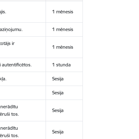
jis.
1 mēnesis
 paziņojumu.
1 mēnesis
otājs ir
1 mēnesis
 autentificētos.
1 stunda
kļa.
Sesija
Sesija
 nerādītu
Sesija
ēruši tos.
 nerādītu
Sesija
ēruši tos.